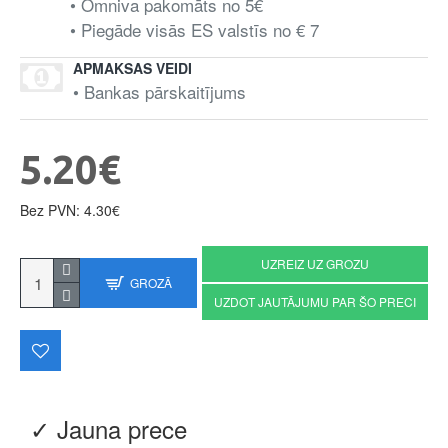
• Omniva pakomāts no 5€
• Piegāde visās ES valstīs no € 7
APMAKSAS VEIDI
• Bankas pārskaitījums
5.20€
Bez PVN: 4.30€
UZREIZ UZ GROZU
GROZĀ
UZDOT JAUTĀJUMU PAR ŠO PRECI
✓ Jauna prece