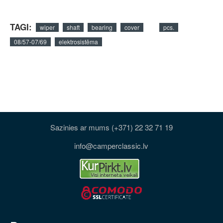
TAGI:
wiper
shaft
bearing
cover
pcs.
08/57-07/69
elektrosistēma
Sazinies ar mums (+371) 22 32 71 19
info@camperclassic.lv