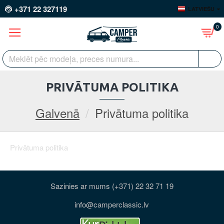
+371 22 327119
LATVIEŠU
0
PRIVĀTUMA POLITIKA
Galvenā
Privātuma politika
Privātuma politika
Sazinies ar mums (+371) 22 32 71 19
info@camperclassic.lv