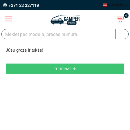
+371 22 327119
LATVIEŠU
0
Jūsu grozs ir tukšs!
TURPINĀT