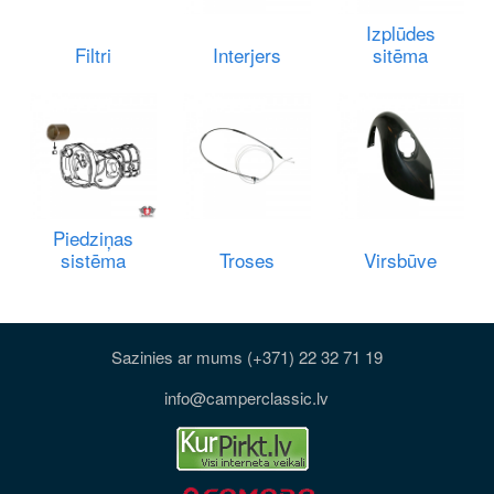
Izplūdes
Filtri
Interjers
sitēma
Piedziņas
sistēma
Troses
Virsbūve
Sazinies ar mums (+371) 22 32 71 19
info@camperclassic.lv