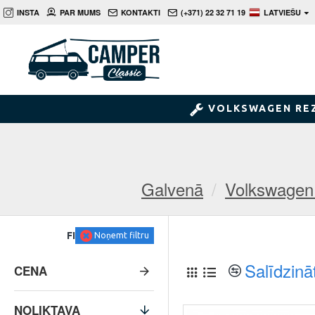
INSTA
PAR MUMS
KONTAKTI
(+371) 22 32 71 19
LATVIEŠU
VOLKSWAGEN RE
Galvenā
Volkswagen 
FILTRS
Noņemt filtru
Salīdzinā
CENA
NOLIKTAVA