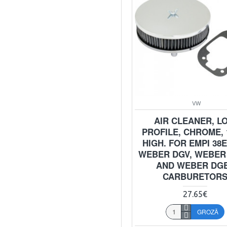
VW
AIR CLEANER, L
PROFILE, CHROME, 1
HIGH. FOR EMPI 38
WEBER DGV, WEBER
AND WEBER DG
CARBURETOR
27.65€
GROZĀ