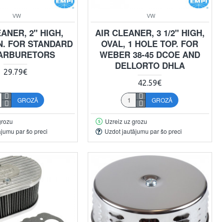
VW
VW
ANER, 2" HIGH,
AIR CLEANER, 3 1/2" HIGH,
. FOR STANDARD
OVAL, 1 HOLE TOP. FOR
ARBURETORS
WEBER 38-45 DCOE AND
DELLORTO DHLA
29.79€
42.59€
GROZĀ
GROZĀ
grozu
Uzreiz uz grozu
ājumu par šo preci
Uzdot jautājumu par šo preci