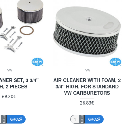
VW
VW
ANER SET, 3 3/4"
AIR CLEANER WITH FOAM, 2
H, 2 PIECES
3/4" HIGH. FOR STANDARD
VW CARBURETORS
68.20€
26.83€
GROZĀ
GROZĀ