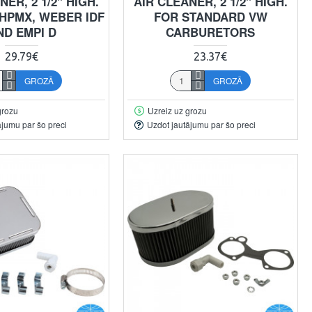
NER, 2 1/2" HIGH.
AIR CLEANER, 2 1/2" HIGH.
 HPMX, WEBER IDF
FOR STANDARD VW
ND EMPI D
CARBURETORS
29.79€
23.37€
GROZĀ
GROZĀ
grozu
Uzreiz uz grozu
ājumu par šo preci
Uzdot jautājumu par šo preci