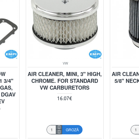
VW
OW
AIR CLEANER, MINI, 3" HIGH,
AIR CLEAN
 3/4"
CHROME. FOR STANDARD
5/8" NEC
EGAS,
VW CARBURETORS
 DGAV
16.07€
EV
S
GROZĀ