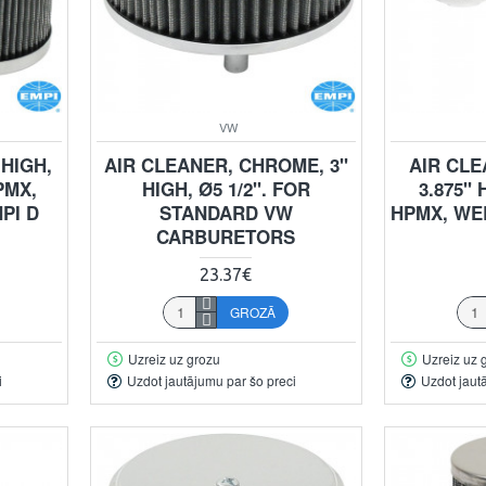
VW
 HIGH,
AIR CLEANER, CHROME, 3"
AIR CLE
PMX,
HIGH, Ø5 1/2". FOR
3.875"
PI D
STANDARD VW
HPMX, WE
CARBURETORS
23.37€
GROZĀ
Uzreiz uz grozu
Uzreiz uz 
i
Uzdot jautājumu par šo preci
Uzdot jaut