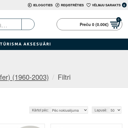
IELOGOTIES
REĢISTRĒTIES
VĒLMJU SARAKTS
0
0
Preču 0 (0.00€)
TŪRISMA AKSESUĀRI
fer) (1960-2003)
Filtri
Kārtot pēc:
Lapusē: