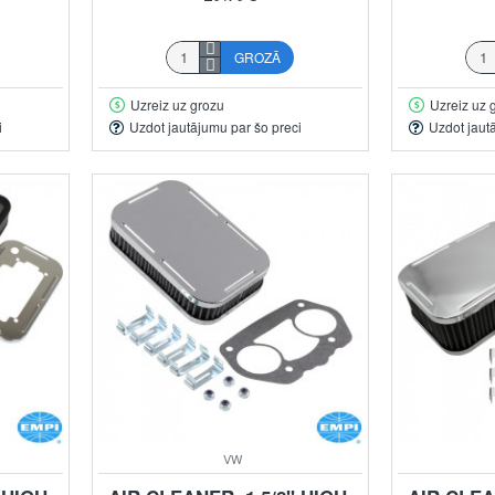
GROZĀ
Uzreiz uz grozu
Uzreiz uz 
i
Uzdot jautājumu par šo preci
Uzdot jaut
VW