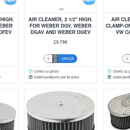
VW
 HIGH.
AIR CLEANER, 2 1/2" HIGH.
AIR CLE
WEBER
FOR WEBER DGV, WEBER
CLAMP-ON
DFEV
DGAV AND WEBER DGEV
VW C
29.79€
GROZĀ
Uzreiz uz grozu
Uzreiz uz 
i
Uzdot jautājumu par šo preci
Uzdot jaut