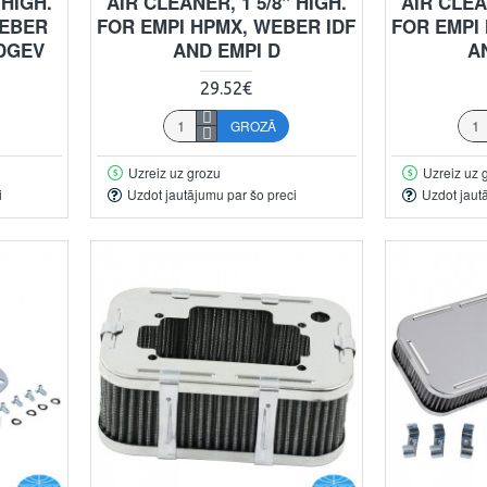
 HIGH.
AIR CLEANER, 1 5/8" HIGH.
AIR CLEA
WEBER
FOR EMPI HPMX, WEBER IDF
FOR EMPI
DGEV
AND EMPI D
A
29.52€
GROZĀ
Uzreiz uz grozu
Uzreiz uz 
i
Uzdot jautājumu par šo preci
Uzdot jaut