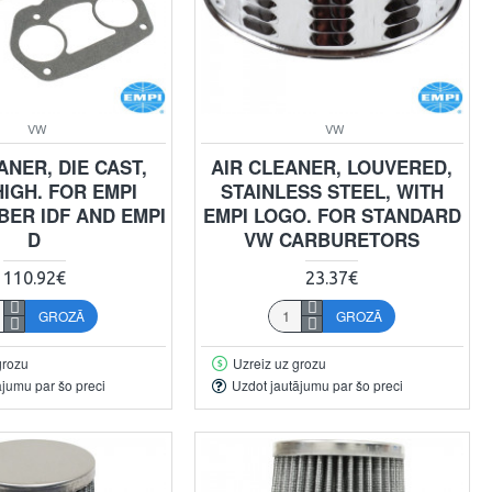
VW
VW
ANER, DIE CAST,
AIR CLEANER, LOUVERED,
 HIGH. FOR EMPI
STAINLESS STEEL, WITH
BER IDF AND EMPI
EMPI LOGO. FOR STANDARD
D
VW CARBURETORS
110.92€
23.37€
GROZĀ
GROZĀ
grozu
Uzreiz uz grozu
ājumu par šo preci
Uzdot jautājumu par šo preci