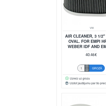
VW
AIR CLEANER, 3 1/2"
OVAL. FOR EMPI H
WEBER IDF AND EM
40.46€
GROZĀ
Uzreiz uz grozu
Uzdot jautājumu par šo prec