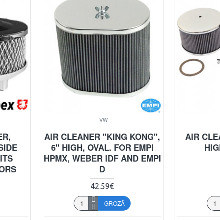
VW
ER,
AIR CLEANER "KING KONG",
AIR CLE
SIDE
6" HIGH, OVAL. FOR EMPI
HIG
ITS
HPMX, WEBER IDF AND EMPI
ORS
D
42.59€
GROZĀ