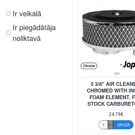
Ir veikalā
Ir piegādātāja
noliktavā
VW
5 3/8" AIR CLEAN
CHROMED WITH IN
FOAM ELEMENT. F
STOCK CARBURET
24.79€
GROZĀ