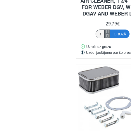
AIR CLEANER, 1 3/4"
FOR WEBER DGV, 
DGAV AND WEBER 
29.79€
GROZĀ
Uzreiz uz grozu
Uzdot jautājumu par šo prec