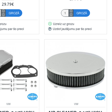
29.79€
GROZĀ
GROZĀ
grozu
Uzreiz uz grozu
ājumu par šo preci
Uzdot jautājumu par šo preci
VW
VW