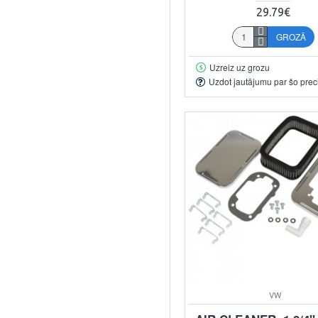
29.79€
GROZĀ
Uzreiz uz grozu
Uzdot jautājumu par šo prec
VW