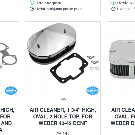
Uzreiz uz grozu
Uzreiz uz 
i
Uzdot jautājumu par šo preci
Uzdot jaut
VW
 HIGH,
AIR CLEANER, 1 3/4" HIGH,
AIR CLEA
 FOR
OVAL, 2 HOLE TOP. FOR
OVAL. 
 AND
WEBER 40-42 DCNF
WEBER D
A
29.79€