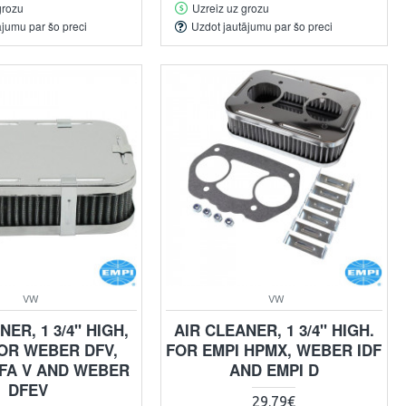
grozu
Uzreiz uz grozu
ājumu par šo preci
Uzdot jautājumu par šo preci
VW
VW
NER, 1 3/4" HIGH,
AIR CLEANER, 1 3/4" HIGH.
FOR WEBER DFV,
FOR EMPI HPMX, WEBER IDF
FA V AND WEBER
AND EMPI D
DFEV
29.79€