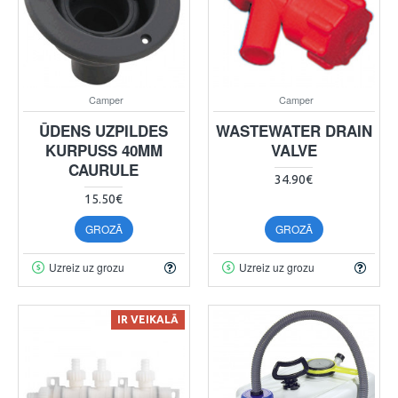
Camper
Camper
ŪDENS UZPILDES
WASTEWATER DRAIN
KURPUSS 40MM
VALVE
CAURULE
34.90€
15.50€
GROZĀ
GROZĀ
Uzreiz uz grozu
Uzreiz uz grozu
IR VEIKALĀ