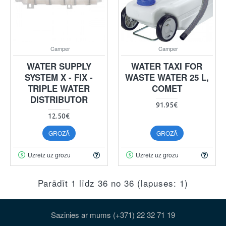
Camper
Camper
WATER SUPPLY
WATER TAXI FOR
SYSTEM X - FIX -
WASTE WATER 25 L,
TRIPLE WATER
COMET
DISTRIBUTOR
91.95€
12.50€
GROZĀ
GROZĀ
Uzreiz uz grozu
Uzreiz uz grozu
Parādīt 1 līdz 36 no 36 (lapuses: 1)
Sazinies ar mums (+371) 22 32 71 19