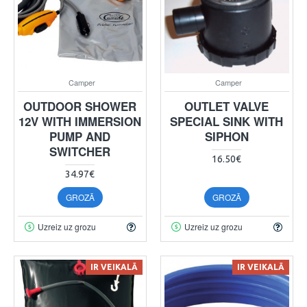
Camper
Camper
OUTDOOR SHOWER
OUTLET VALVE
12V WITH IMMERSION
SPECIAL SINK WITH
PUMP AND
SIPHON
SWITCHER
16.50€
34.97€
GROZĀ
GROZĀ
Uzreiz uz grozu
Uzreiz uz grozu
IR VEIKALĀ
IR VEIKALĀ