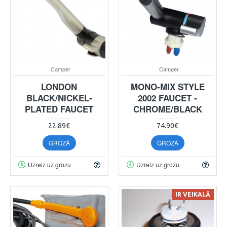
Camper
Camper
LONDON
MONO-MIX STYLE
BLACK/NICKEL-
2002 FAUCET -
PLATED FAUCET
CHROME/BLACK
22.89€
74.90€
GROZĀ
GROZĀ
Uzreiz uz grozu
Uzreiz uz grozu
IR VEIKALĀ