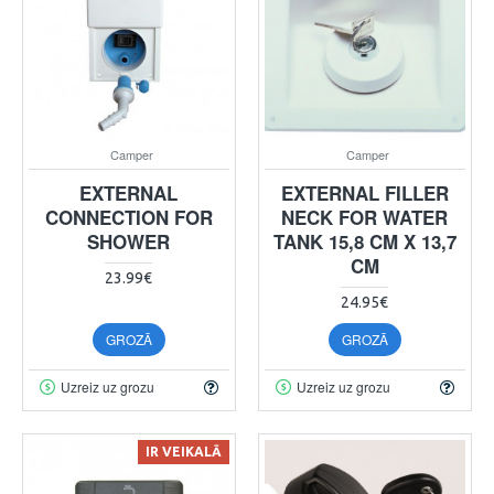
Camper
Camper
EXTERNAL
EXTERNAL FILLER
CONNECTION FOR
NECK FOR WATER
SHOWER
TANK 15,8 CM X 13,7
CM
23.99€
24.95€
GROZĀ
GROZĀ
Uzreiz uz grozu
Uzreiz uz grozu
IR VEIKALĀ