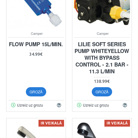
Camper
Camper
FLOW PUMP 15L/MIN.
LILIE SOFT SERIES
PUMP WHITEYELLOW
34.99€
WITH BYPASS
CONTROL - 2.1 BAR -
11.3 L/MIN
138.99€
GROZĀ
GROZĀ
Uzreiz uz grozu
Uzreiz uz grozu
IR VEIKALĀ
IR VEIKALĀ