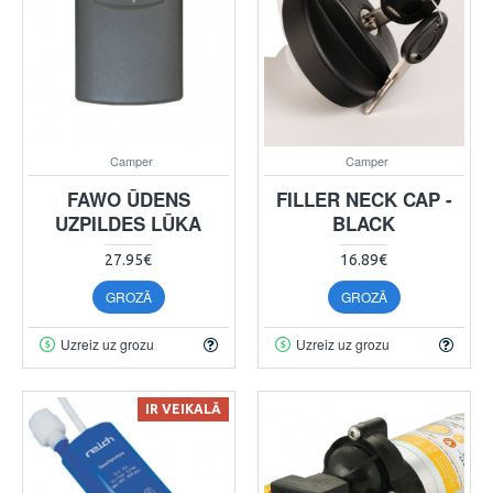
Camper
Camper
FAWO ŪDENS
FILLER NECK CAP -
UZPILDES LŪKA
BLACK
27.95€
16.89€
GROZĀ
GROZĀ
Uzreiz uz grozu
Uzreiz uz grozu
IR VEIKALĀ