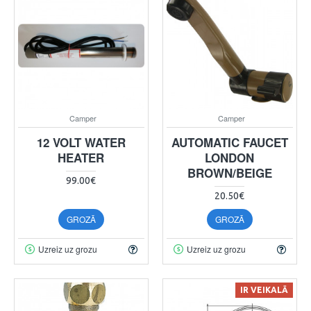
Camper
Camper
12 VOLT WATER
AUTOMATIC FAUCET
HEATER
LONDON
BROWN/BEIGE
99.00€
20.50€
GROZĀ
GROZĀ
Uzreiz uz grozu
Uzreiz uz grozu
IR VEIKALĀ