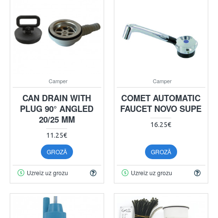
Camper
Camper
CAN DRAIN WITH
COMET AUTOMATIC
PLUG 90° ANGLED
FAUCET NOVO SUPE
20/25 MM
16.25€
11.25€
GROZĀ
GROZĀ
Uzreiz uz grozu
Uzreiz uz grozu