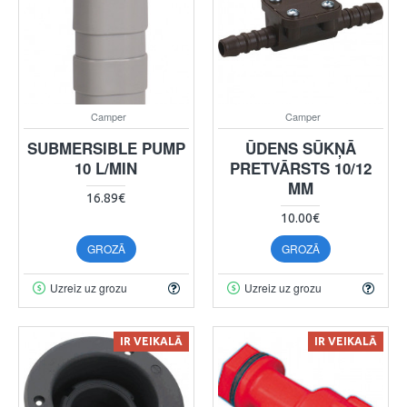
Camper
Camper
SUBMERSIBLE PUMP
ŪDENS SŪKŅĀ
10 L/MIN
PRETVĀRSTS 10/12
MM
16.89€
10.00€
GROZĀ
GROZĀ
Uzreiz uz grozu
Uzreiz uz grozu
IR VEIKALĀ
IR VEIKALĀ