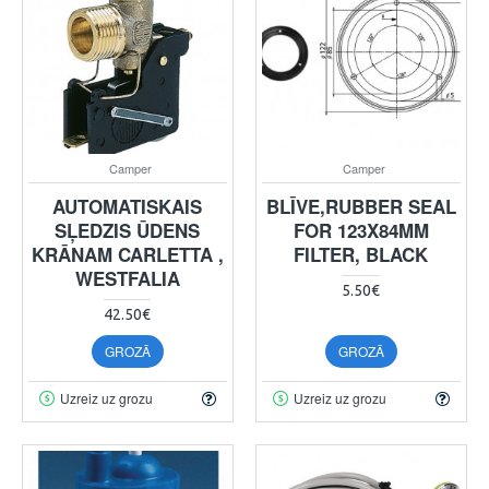
Camper
Camper
AUTOMATISKAIS
BLĪVE,RUBBER SEAL
SĻEDZIS ŪDENS
FOR 123X84MM
KRĀNAM CARLETTA ,
FILTER, BLACK
WESTFALIA
5.50€
42.50€
GROZĀ
GROZĀ
Uzreiz uz grozu
Uzreiz uz grozu