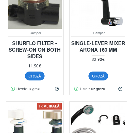
Camper
Camper
SHURFLO FILTER -
SINGLE-LEVER MIXER
SCREW-ON ON BOTH
ARONA 160 MM
SIDES
32.90€
11.50€
GROZĀ
GROZĀ
Uzreiz uz grozu
Uzreiz uz grozu
IR VEIKALĀ