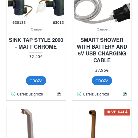
Camper
Camper
SINK TAP STYLE 2000
SMART SHOWER
- MATT CHROME
WITH BATTERY AND
5V USB CHARGING
32.40€
CABLE
37.95€
GROZĀ
GROZĀ
Uzreiz uz grozu
Uzreiz uz grozu
IR VEIKALĀ