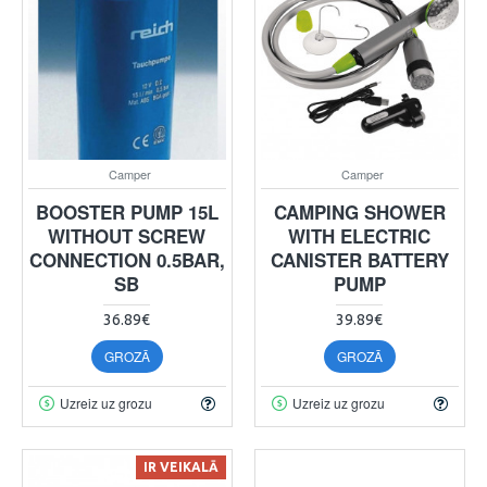
Camper
Camper
BOOSTER PUMP 15L
CAMPING SHOWER
WITHOUT SCREW
WITH ELECTRIC
CONNECTION 0.5BAR,
CANISTER BATTERY
SB
PUMP
36.89€
39.89€
GROZĀ
GROZĀ
Uzreiz uz grozu
Uzreiz uz grozu
IR VEIKALĀ