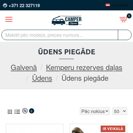
+371 22 327119
LATVIEŠU
0
ŪDENS PIEGĀDE
Galvenā
Kemperu rezerves daļas
Ūdens
Ūdens piegāde
0
IR VEIKALĀ