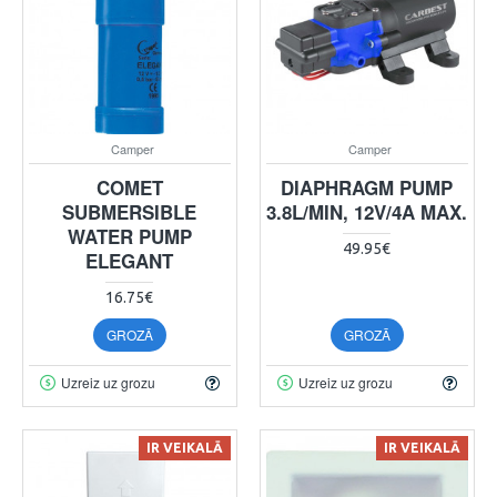
Camper
Camper
COMET
DIAPHRAGM PUMP
SUBMERSIBLE
3.8L/MIN, 12V/4A MAX.
WATER PUMP
49.95€
ELEGANT
16.75€
GROZĀ
GROZĀ
Uzreiz uz grozu
Uzreiz uz grozu
IR VEIKALĀ
IR VEIKALĀ