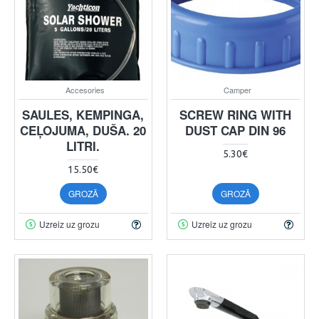
Accesories
Camper
SAULES, KEMPINGA,
SCREW RING WITH
CEĻOJUMA, DUŠA. 20
DUST CAP DIN 96
LITRI.
5.30€
15.50€
GROZĀ
GROZĀ
Uzreiz uz grozu
Uzreiz uz grozu