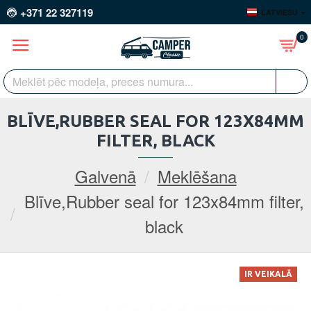
+371 22 327119
LATVIEŠU
0
BLĪVE,RUBBER SEAL FOR 123X84MM
FILTER, BLACK
Galvenā
Meklēšana
Blīve,Rubber seal for 123x84mm filter,
black
IR VEIKALĀ