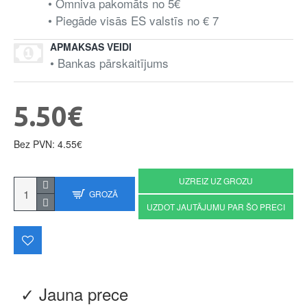
• Omniva pakomāts no 5€
• Piegāde visās ES valstīs no € 7
APMAKSAS VEIDI
• Bankas pārskaitījums
5.50€
Bez PVN: 4.55€
UZREIZ UZ GROZU
GROZĀ
UZDOT JAUTĀJUMU PAR ŠO PRECI
✓ Jauna prece