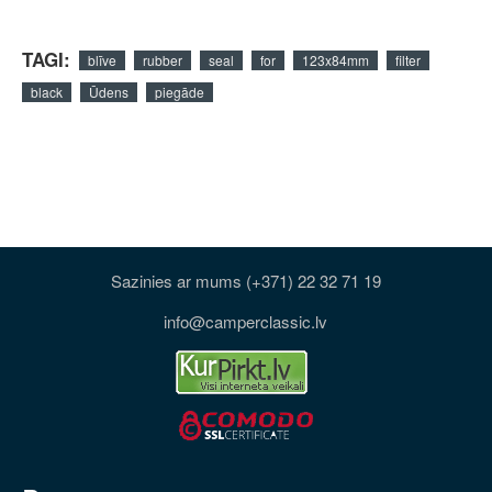
TAGI:
blīve
rubber
seal
for
123x84mm
filter
black
Ūdens
piegāde
Sazinies ar mums (+371) 22 32 71 19
info@camperclassic.lv