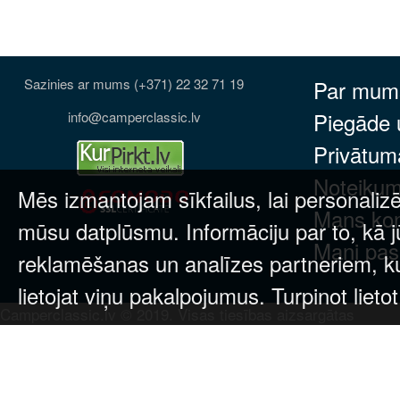
Sazinies ar mums (+371) 22 32 71 19
Par mum
Piegāde
info@camperclassic.lv
Privātuma
Noteikum
Mēs izmantojam sīkfailus, lai personalizē
Mans ko
mūsu datplūsmu. Informāciju par to, kā j
Mani pas
reklamēšanas un analīzes partneriem, kuri
lietojat viņu pakalpojumus. Turpinot lieto
Camperclassic.lv © 2019. Visas tiesības aizsargātas