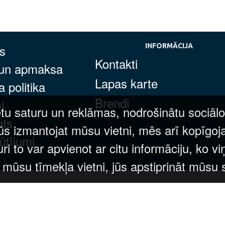
s
INFORMĀCIJA
Kontakti
 un apmaksa
Lapas karte
 politika
Brendi
i
tu saturu un reklāmas, nodrošinātu sociālo
nts
ūs izmantojat mūsu vietni, mēs arī kopīgoj
ūtījumi
 to var apvienot ar citu informāciju, ko vi
t mūsu tīmekļa vietni, jūs apstiprināt mūsu