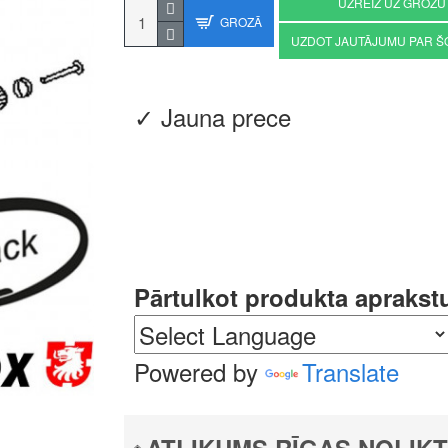
UZREIZ UZ GROZU
GROZĀ
UZDOT JAUTĀJUMU PAR Š
✓ Jauna prece
Pārtulkot produkta aprakst
Powered by
Translate