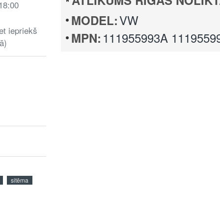
ATLIKUMS RĪGAS NOLIKT
 18:00
VW
MODEL:
et iepriekš
111955993A 1119559
MPN:
ā)
sitēma