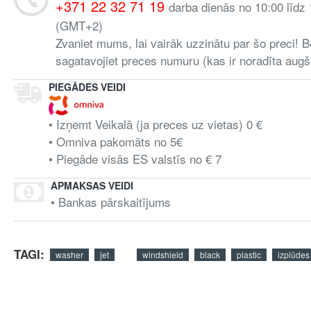
+371 22 32 71 19
darba dienās no 10:00 līdz
(GMT+2)
Zvaniet mums, lai vairāk uzzinātu par šo preci! B
sagatavojiet preces numuru (kas ir noradīta augš
PIEGĀDES VEIDI
• Izņemt Veikalā (ja preces uz vietas) 0 €
• Omniva pakomāts no 5€
• Piegāde visās ES valstīs no € 7
APMAKSAS VEIDI
• Bankas pārskaitījums
TAGI:
washer
jet
windshield
black
plastic
izplūdes