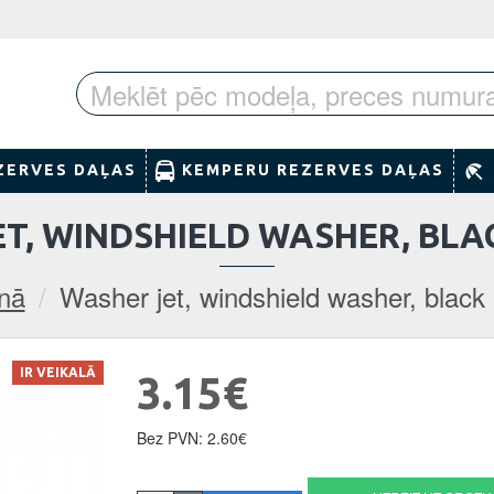
ZERVES DAĻAS
KEMPERU REZERVES DAĻAS
T, WINDSHIELD WASHER, BLA
nā
Washer jet, windshield washer, black 
IR VEIKALĀ
3.15€
Bez PVN: 2.60€