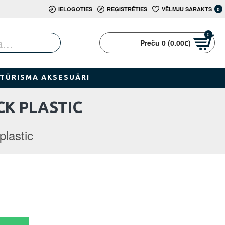
IELOGOTIES
REĢISTRĒTIES
VĒLMJU SARAKTS
0
0
Preču 0 (0.00€)
TŪRISMA AKSESUĀRI
CK PLASTIC
plastic