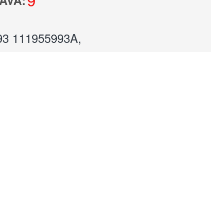
AVĀ:
93 111955993A,