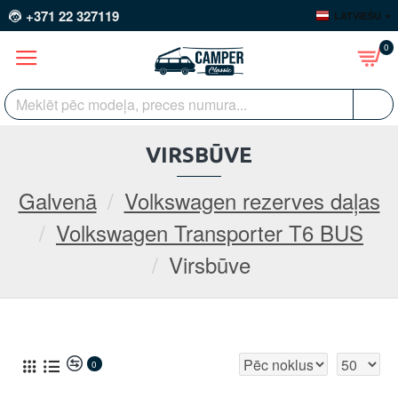
+371 22 327119
LATVIEŠU
0
VIRSBŪVE
Galvenā
Volkswagen rezerves daļas
Volkswagen Transporter T6 BUS
Virsbūve
0