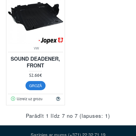
VW
SOUND DEADENER,
FRONT
52.66€
GROZĀ
Uzreiz uz grozu
Parādīt 1 līdz 7 no 7 (lapuses: 1)
Sazinies ar mums (+371) 22 32 71 19