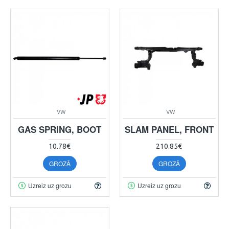
VW
VW
GAS SPRING, BOOT
SLAM PANEL, FRONT
10.78€
210.85€
GROZĀ
GROZĀ
Uzreiz uz grozu
Uzreiz uz grozu