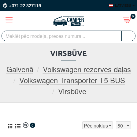
+371 22 327119
LATVIEŠU
0
VIRSBŪVE
Galvenā
Volkswagen rezerves daļas
Volkswagen Transporter T5 BUS
Virsbūve
0