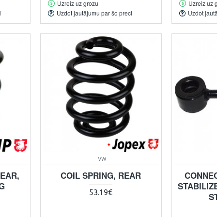
Uzreiz uz grozu
Uzreiz uz 
i
Uzdot jautājumu par šo preci
Uzdot jaut
VW
REAR,
COIL SPRING, REAR
CONNEC
KG
STABILIZ
53.19€
S