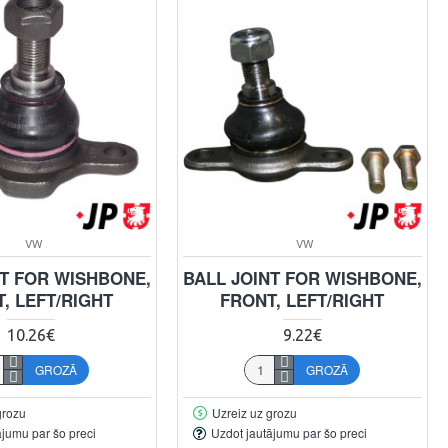
VW
VW
NT FOR WISHBONE,
BALL JOINT FOR WISHBONE,
, LEFT/RIGHT
FRONT, LEFT/RIGHT
10.26€
9.22€
GROZĀ
GROZĀ
grozu
Uzreiz uz grozu
ājumu par šo preci
Uzdot jautājumu par šo preci