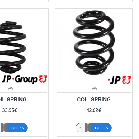
VW
VW
IL SPRING
COIL SPRING
33.95€
42.62€
GROZĀ
GROZĀ