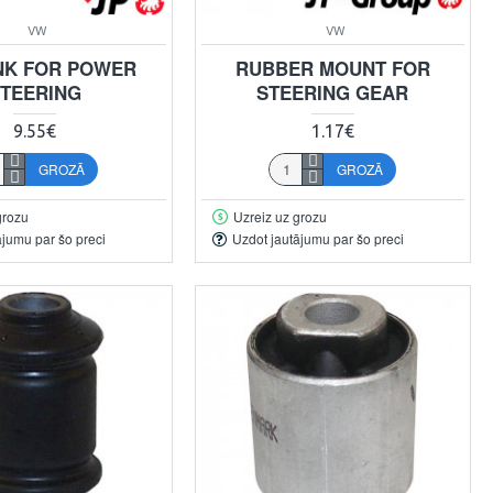
VW
VW
ANK FOR POWER
RUBBER MOUNT FOR
TEERING
STEERING GEAR
9.55€
1.17€
GROZĀ
GROZĀ
grozu
Uzreiz uz grozu
ājumu par šo preci
Uzdot jautājumu par šo preci