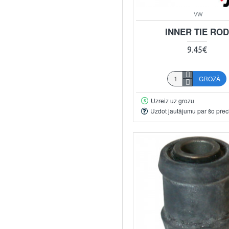
VW
INNER TIE ROD
9.45€
GROZĀ
Uzreiz uz grozu
Uzdot jautājumu par šo prec