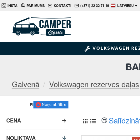
INSTA
PAR MUMS
KONTAKTI
(+371) 22 32 71 19
LATVIEŠU
VOLKSWAGEN RE
BA
Galvenā
Volkswagen rezerves daļas
FILTRS
Noņemt filtru
Salīdzinā
CENA
NOLIKTAVA