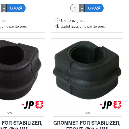
GROZĀ
GROZĀ
grozu
Uzreiz uz grozu
ājumu par šo preci
Uzdot jautājumu par šo preci
VW
VW
FOR STABILIZER,
GROMMET FOR STABILIZER,
NT, Ø23 MM
FRONT, Ø23.1 MM