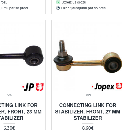
grozu
Uzreiz uz grozu
ājumu par šo preci
Uzdot jautājumu par šo preci
VW
VW
TING LINK FOR
CONNECTING LINK FOR
ER, FRONT, 23 MM
STABILIZER, FRONT, 27 MM
TABILIZER
STABILIZER
6.30€
8.60€