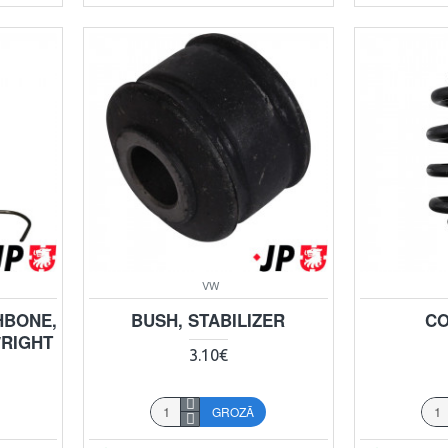
VW
HBONE,
BUSH, STABILIZER
CO
/RIGHT
3.10€
GROZĀ