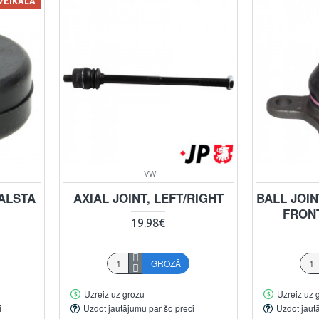
 VEIKALĀ
VW
ALSTA
AXIAL JOINT, LEFT/RIGHT
BALL JOI
FRONT
19.98€
GROZĀ
Uzreiz uz grozu
Uzreiz uz 
i
Uzdot jautājumu par šo preci
Uzdot jaut