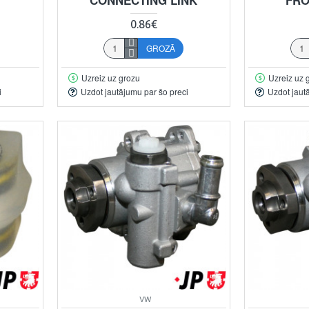
0.86€
GROZĀ
Uzreiz uz grozu
Uzreiz uz 
i
Uzdot jautājumu par šo preci
Uzdot jaut
VW