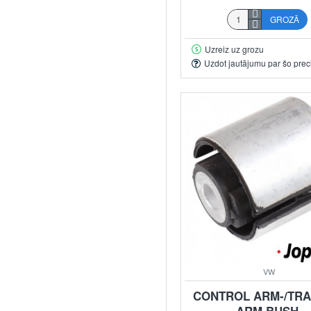
GROZĀ
Uzreiz uz grozu
Uzdot jautājumu par šo prec
VW
CONTROL ARM-/TRA
ARM BUSH