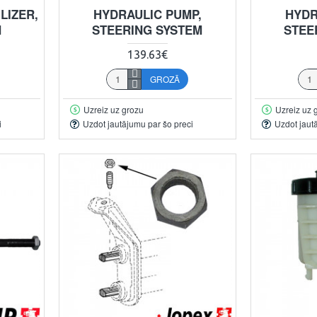
LIZER,
HYDRAULIC PUMP,
HYDR
M
STEERING SYSTEM
STEE
139.63€
GROZĀ
Uzreiz uz grozu
Uzreiz uz 
i
Uzdot jautājumu par šo preci
Uzdot jaut