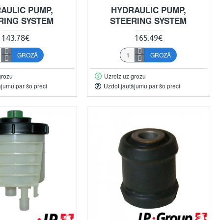
AULIC PUMP,
HYDRAULIC PUMP,
RING SYSTEM
STEERING SYSTEM
143.78€
165.49€
GROZĀ
GROZĀ
grozu
Uzreiz uz grozu
ājumu par šo preci
Uzdot jautājumu par šo preci