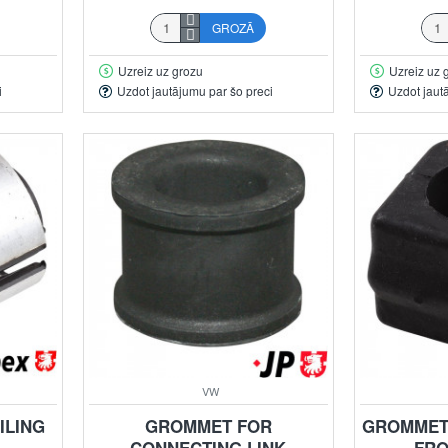
GROZĀ
Uzreiz uz grozu
Uzreiz uz 
i
Uzdot jautājumu par šo preci
Uzdot jaut
VW
ILING
GROMMET FOR
GROMMET 
CONNECTING LINK
FRO