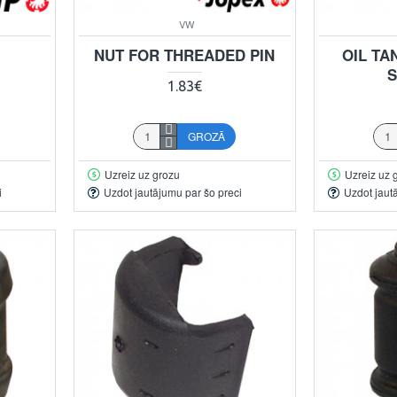
VW
NUT FOR THREADED PIN
OIL T
S
1.83€
GROZĀ
Uzreiz uz grozu
Uzreiz uz 
i
Uzdot jautājumu par šo preci
Uzdot jaut