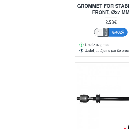
GROMMET FOR STABI
FRONT, Ø27 M
2.53€
GROZĀ
Uzreiz uz grozu
Uzdot jautājumu par šo prec