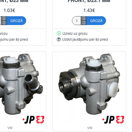
1.03€
1.43€
GROZĀ
GROZĀ
grozu
Uzreiz uz grozu
ājumu par šo preci
Uzdot jautājumu par šo preci
VW
VW