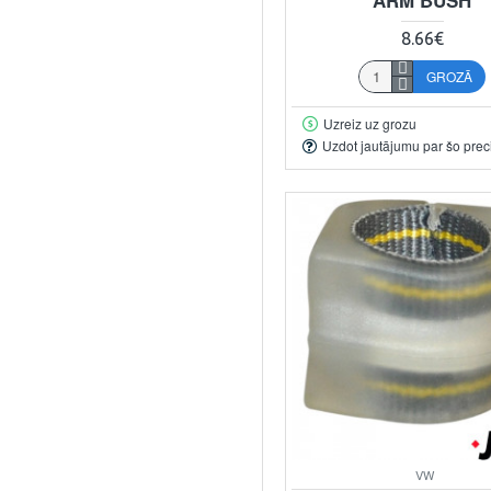
8.66€
GROZĀ
Uzreiz uz grozu
Uzdot jautājumu par šo prec
VW