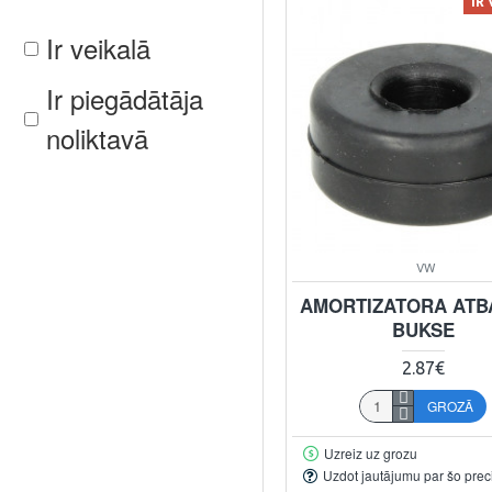
IR
Ir veikalā
Ir piegādātāja
noliktavā
VW
AMORTIZATORA ATB
BUKSE
2.87€
GROZĀ
Uzreiz uz grozu
Uzdot jautājumu par šo prec