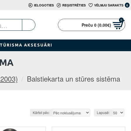
IELOGOTIES
REĢISTRĒTIES
VĒLMJU SARAKTS
0
0
Preču 0 (0.00€)
TŪRISMA AKSESUĀRI
ĒMA
-2003)
Balstiekarta un stūres sistēma
Kārtot pēc:
Lapusē: