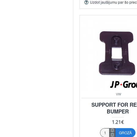
Uzdot jautājumu par šo prec
VW
SUPPORT FOR R
BUMPER
1.21€
GROZĀ