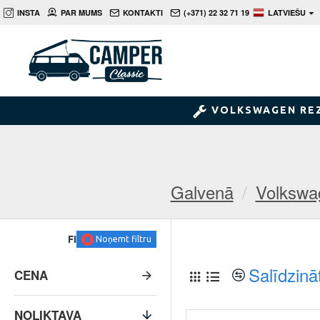
INSTA
PAR MUMS
KONTAKTI
(+371) 22 32 71 19
LATVIEŠU
VOLKSWAGEN RE
Galvenā
Volkswa
FILTRS
Noņemt filtru
Salīdzinā
CENA
NOLIKTAVA