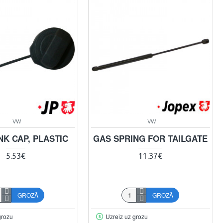
VW
VW
NK CAP, PLASTIC
GAS SPRING FOR TAILGATE
5.53€
11.37€
GROZĀ
GROZĀ
grozu
Uzreiz uz grozu