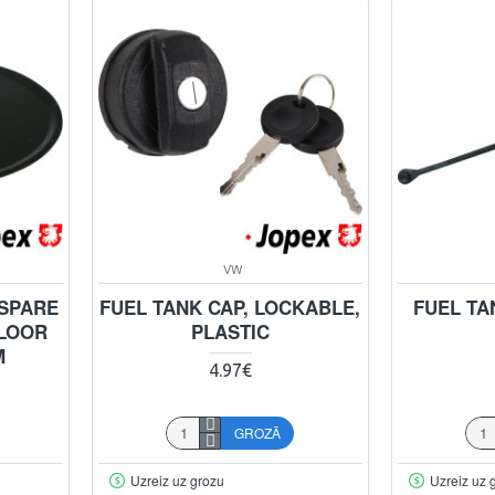
VW
 SPARE
FUEL TANK CAP, LOCKABLE,
FUEL TA
FLOOR
PLASTIC
M
4.97€
GROZĀ
Uzreiz uz grozu
Uzreiz uz 