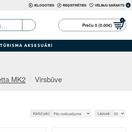
IELOGOTIES
REĢISTRĒTIES
VĒLMJU SARAKTS
0
0
Preču 0 (0.00€)
TŪRISMA AKSESUĀRI
etta MK2
Virsbūve
Kārtot pēc:
Lapusē: