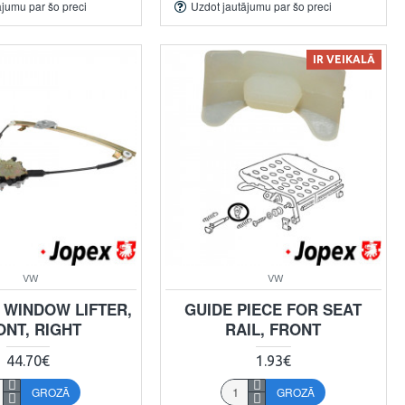
ājumu par šo preci
Uzdot jautājumu par šo preci
IR VEIKALĀ
VW
VW
 WINDOW LIFTER,
GUIDE PIECE FOR SEAT
ONT, RIGHT
RAIL, FRONT
44.70€
1.93€
GROZĀ
GROZĀ