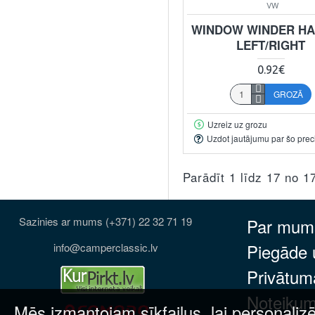
VW
WINDOW WINDER HA
LEFT/RIGHT
0.92€
GROZĀ
Uzreiz uz grozu
Uzdot jautājumu par šo prec
Parādīt 1 līdz 17 no 1
Sazinies ar mums (+371) 22 32 71 19
Par mum
Piegāde
info@camperclassic.lv
Privātuma
Noteikum
Mēs izmantojam sīkfailus, lai personalizē