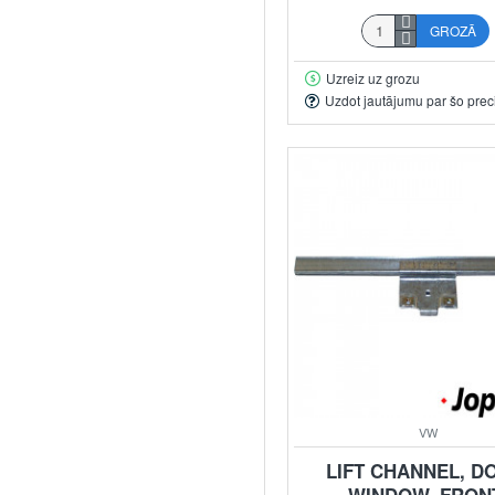
GROZĀ
Uzreiz uz grozu
Uzdot jautājumu par šo prec
VW
LIFT CHANNEL, D
WINDOW, FRON