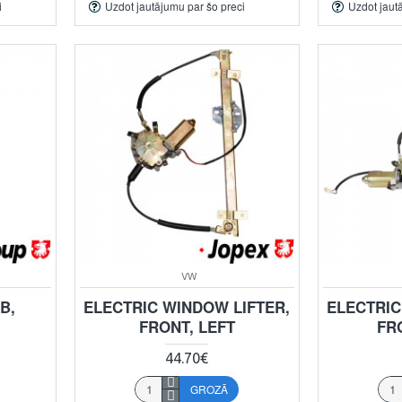
i
Uzdot jautājumu par šo preci
Uzdot jaut
VW
B,
ELECTRIC WINDOW LIFTER,
ELECTRIC
FRONT, LEFT
FR
44.70€
GROZĀ