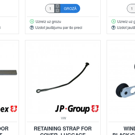
GROZĀ
Uzreiz uz grozu
Uzreiz uz 
i
Uzdot jautājumu par šo preci
Uzdot jaut
VW
OOR
RETAINING STRAP FOR
WIN
T
COVER, LUGGAGE
BLACK/C