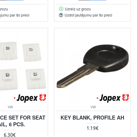
grozu
Uzreiz uz grozu
ājumu par šo preci
Uzdot jautājumu par šo preci
VW
VW
ECE SET FOR SEAT
KEY BLANK, PROFILE AH
IL, 6 PCS.
1.19€
6.30€