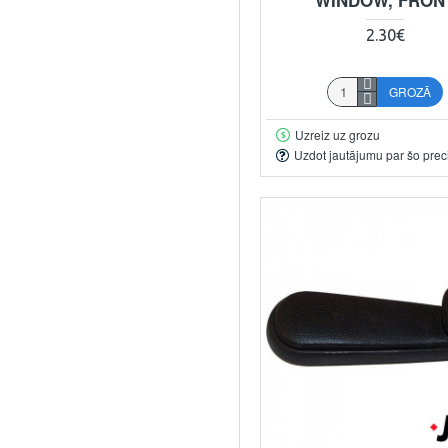
2.30€
GROZĀ
Uzreiz uz grozu
Uzdot jautājumu par šo prec