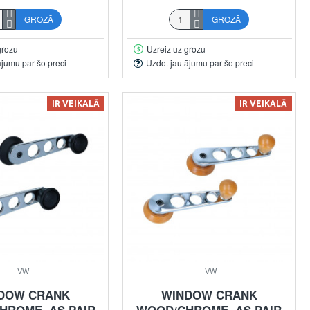
GROZĀ
GROZĀ
grozu
Uzreiz uz grozu
ājumu par šo preci
Uzdot jautājumu par šo preci
IR VEIKALĀ
IR VEIKALĀ
VW
VW
DOW CRANK
WINDOW CRANK
HROME, AS PAIR
WOOD/CHROME, AS PAIR