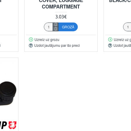
COMPARTMENT
3.03€
GROZĀ
Uzreiz uz grozu
Uzreiz uz 
i
Uzdot jautājumu par šo preci
Uzdot jaut