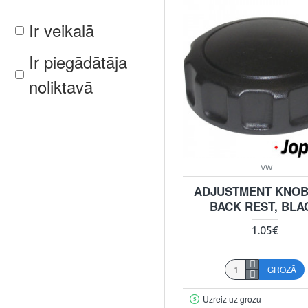
Ir veikalā
Ir piegādātāja
noliktavā
VW
ADJUSTMENT KNOB
BACK REST, BLA
1.05€
GROZĀ
Uzreiz uz grozu