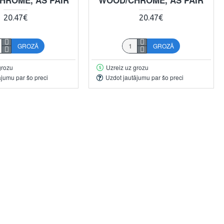
20.47€
20.47€
GROZĀ
GROZĀ
grozu
Uzreiz uz grozu
ājumu par šo preci
Uzdot jautājumu par šo preci