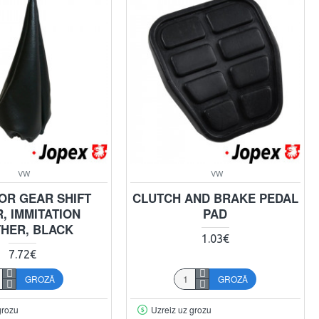
VW
VW
OR GEAR SHIFT
CLUTCH AND BRAKE PEDAL
, IMMITATION
PAD
THER, BLACK
1.03€
7.72€
GROZĀ
GROZĀ
grozu
Uzreiz uz grozu