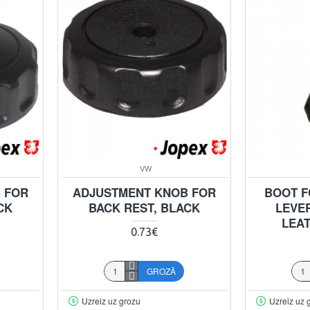
VW
 FOR
ADJUSTMENT KNOB FOR
BOOT F
CK
BACK REST, BLACK
LEVER
LEA
0.73€
GROZĀ
Uzreiz uz grozu
Uzreiz uz 