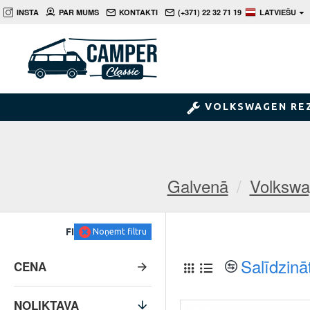
INSTA
PAR MUMS
KONTAKTI
(+371) 22 32 71 19
LATVIEŠU
VOLKSWAGEN RE
Galvenā
Volkswa
FILTRS
Noņemt filtru
Salīdzinā
CENA
NOLIKTAVA