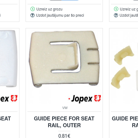
Uzreiz uz grozu
Uzreiz uz 
i
Uzdot jautājumu par šo preci
Uzdot jaut
VW
SEAT
GUIDE PIECE FOR SEAT
GUIDE PI
RAIL, OUTER
RA
0.81€