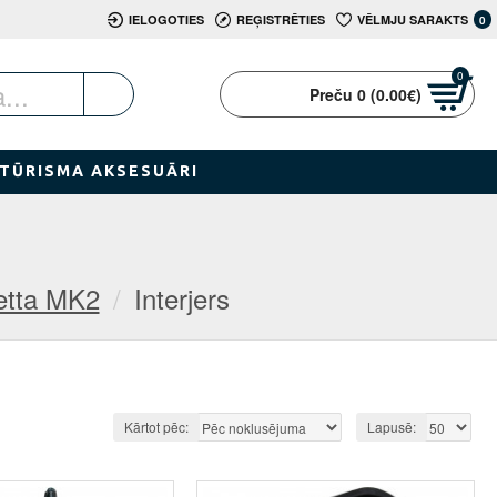
IELOGOTIES
REĢISTRĒTIES
VĒLMJU SARAKTS
0
0
Preču 0 (0.00€)
TŪRISMA AKSESUĀRI
etta MK2
Interjers
Kārtot pēc:
Lapusē: