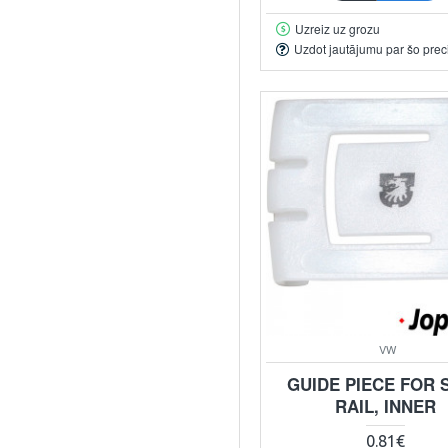
Uzreiz uz grozu
Uzdot jautājumu par šo prec
VW
GUIDE PIECE FOR 
RAIL, INNER
0.81€