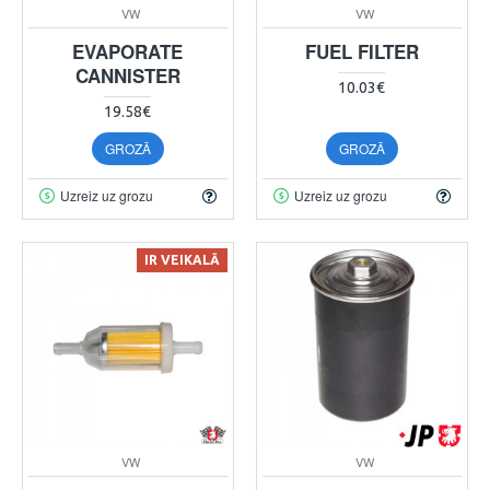
VW
VW
EVAPORATE
FUEL FILTER
CANNISTER
10.03€
19.58€
GROZĀ
GROZĀ
Uzreiz uz grozu
Uzreiz uz grozu
IR VEIKALĀ
VW
VW