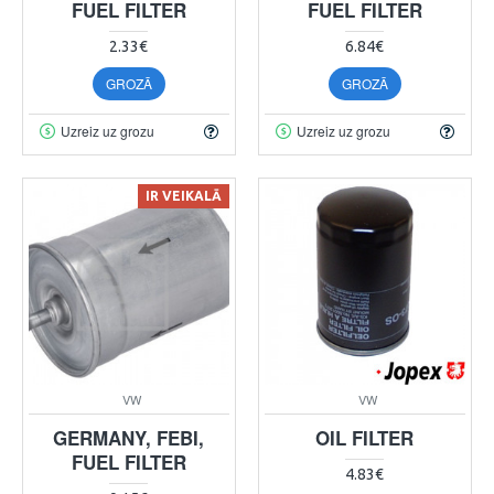
FUEL FILTER
FUEL FILTER
2.33€
6.84€
GROZĀ
GROZĀ
Uzreiz uz grozu
Uzreiz uz grozu
IR VEIKALĀ
VW
VW
GERMANY, FEBI,
OIL FILTER
FUEL FILTER
4.83€