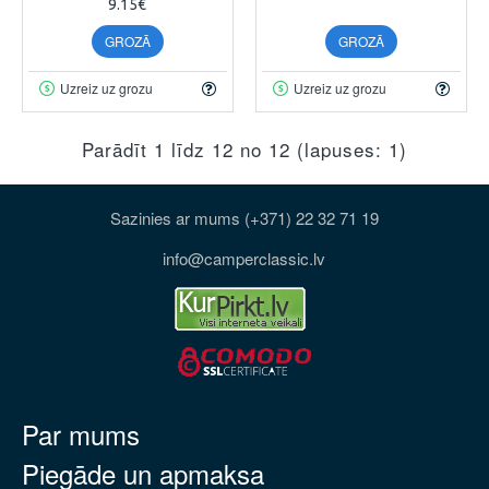
9.15€
GROZĀ
GROZĀ
Uzreiz uz grozu
Uzreiz uz grozu
Parādīt 1 līdz 12 no 12 (lapuses: 1)
Sazinies ar mums (+371) 22 32 71 19
info@camperclassic.lv
Par mums
Piegāde un apmaksa