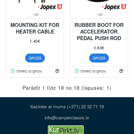
VW
VW
MOUNTING KIT FOR
RUBBER BOOT FOR
HEATER CABLE
ACCELERATOR
PEDAL PUSH ROD
1.40€
3.84€
GROZĀ
GROZĀ
Uzreiz uz grozu
Uzreiz uz grozu
Parādīt 1 līdz 18 no 18 (lapuses: 1)
Sazinies ar mums (+371) 22 32 71 19
info@camperclassic.lv