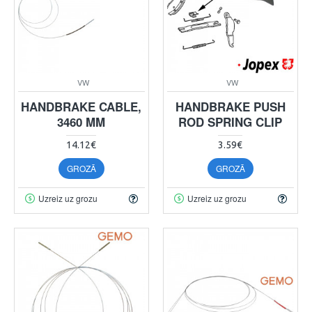
VW
VW
HANDBRAKE CABLE,
HANDBRAKE PUSH
3460 MM
ROD SPRING CLIP
14.12€
3.59€
GROZĀ
GROZĀ
Uzreiz uz grozu
Uzreiz uz grozu