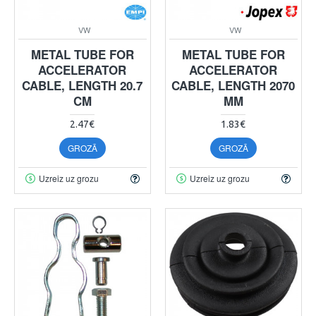
VW
VW
METAL TUBE FOR
METAL TUBE FOR
ACCELERATOR
ACCELERATOR
CABLE, LENGTH 20.7
CABLE, LENGTH 2070
CM
MM
2.47€
1.83€
GROZĀ
GROZĀ
Uzreiz uz grozu
Uzreiz uz grozu