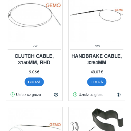
VW
VW
CLUTCH CABLE,
HANDBRAKE CABLE,
3150MM, RHD
3264MM
9.06€
48.07€
GROZĀ
GROZĀ
Uzreiz uz grozu
Uzreiz uz grozu