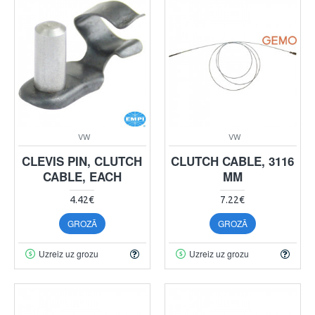
VW
VW
CLEVIS PIN, CLUTCH
CLUTCH CABLE, 3116
CABLE, EACH
MM
4.42€
7.22€
GROZĀ
GROZĀ
Uzreiz uz grozu
Uzreiz uz grozu