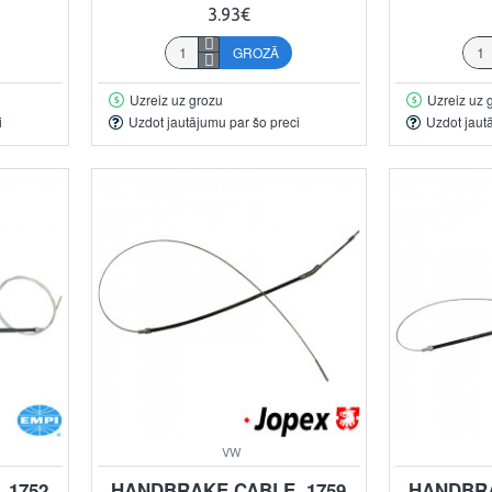
3.93€
GROZĀ
Uzreiz uz grozu
Uzreiz uz 
i
Uzdot jautājumu par šo preci
Uzdot jaut
VW
 1752
HANDBRAKE CABLE, 1759
HANDBRA