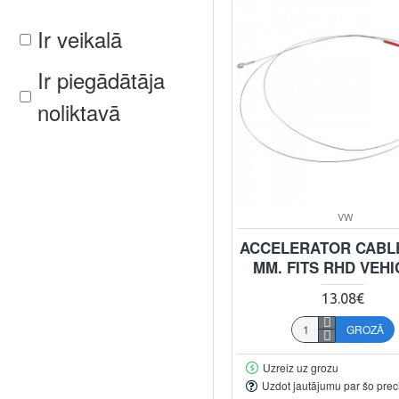
Ir veikalā
Ir piegādātāja
noliktavā
VW
ACCELERATOR CABLE
MM. FITS RHD VEH
13.08€
GROZĀ
Uzreiz uz grozu
Uzdot jautājumu par šo prec