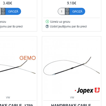
3.48€
9.18€
GROZĀ
GROZĀ
grozu
Uzreiz uz grozu
ājumu par šo preci
Uzdot jautājumu par šo preci
VW
VW
KE CABLE, 1759
HANDBRAKE CABLE,