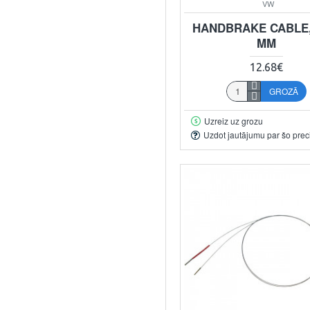
VW
HANDBRAKE CABLE,
MM
12.68€
GROZĀ
Uzreiz uz grozu
Uzdot jautājumu par šo prec