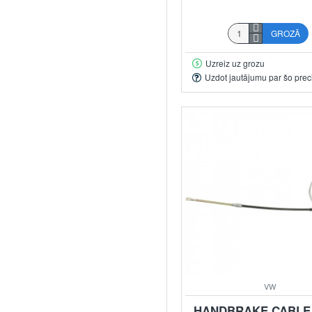
GROZĀ
Uzreiz uz grozu
Uzdot jautājumu par šo prec
VW
HANDBRAKE CABLE,