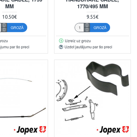
MM
1770/495 MM
10.50€
9.55€
GROZĀ
GROZĀ
grozu
Uzreiz uz grozu
ājumu par šo preci
Uzdot jautājumu par šo preci