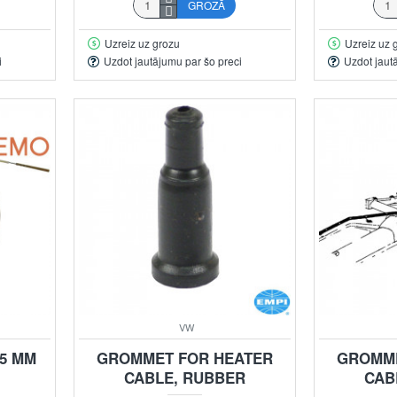
GROZĀ
Uzreiz uz grozu
Uzreiz uz 
i
Uzdot jautājumu par šo preci
Uzdot jaut
VW
95 MM
GROMMET FOR HEATER
GROMME
CABLE, RUBBER
CAB