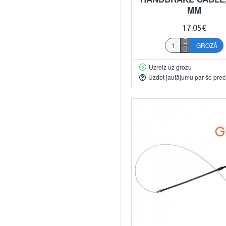
MM
17.05€
GROZĀ
Uzreiz uz grozu
Uzdot jautājumu par šo prec