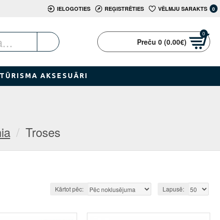
IELOGOTIES
REĢISTRĒTIES
VĒLMJU SARAKTS
0
0
Preču 0 (0.00€)
TŪRISMA AKSESUĀRI
ia
Troses
Kārtot pēc:
Lapusē: