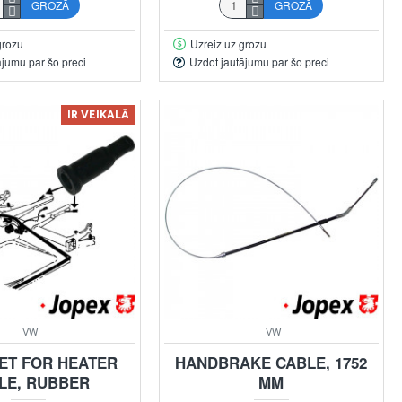
GROZĀ
GROZĀ
grozu
Uzreiz uz grozu
ājumu par šo preci
Uzdot jautājumu par šo preci
IR VEIKALĀ
VW
VW
T FOR HEATER
HANDBRAKE CABLE, 1752
LE, RUBBER
MM