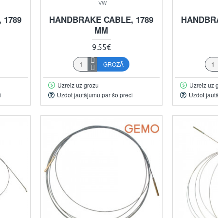
VW
 1789
HANDBRAKE CABLE, 1789
HANDBRA
MM
9.55€
GROZĀ
Uzreiz uz grozu
Uzreiz uz 
i
Uzdot jautājumu par šo preci
Uzdot jaut