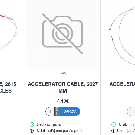
VW
, 2615
ACCELERATOR CABLE, 2627
ACCELERA
ICLES
MM
4.40€
GROZĀ
Uzreiz uz grozu
Uzreiz uz 
i
Uzdot jautājumu par šo preci
Uzdot jaut