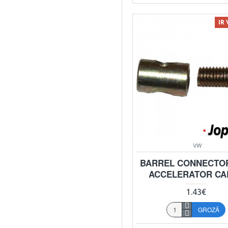
IR
VW
BARREL CONNECTO
ACCELERATOR CA
1.43€
GROZĀ