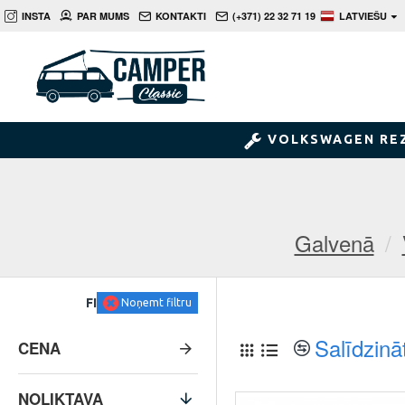
INSTA
PAR MUMS
KONTAKTI
(+371) 22 32 71 19
LATVIEŠU
VOLKSWAGEN RE
Galvenā
FILTRS
Noņemt filtru
Salīdzinā
CENA
NOLIKTAVA