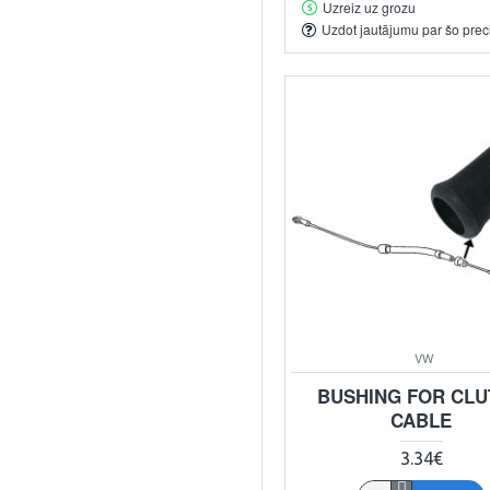
Uzreiz uz grozu
Uzdot jautājumu par šo prec
VW
BUSHING FOR CL
CABLE
3.34€