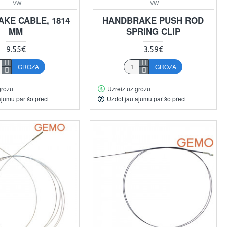
VW
VW
KE CABLE, 1814
HANDBRAKE PUSH ROD
MM
SPRING CLIP
9.55€
3.59€
GROZĀ
GROZĀ
grozu
Uzreiz uz grozu
ājumu par šo preci
Uzdot jautājumu par šo preci