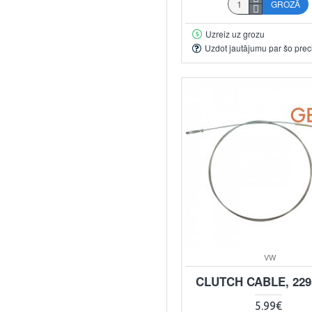
GROZĀ
Uzreiz uz grozu
Uzdot jautājumu par šo prec
VW
CLUTCH CABLE, 22
5.99€