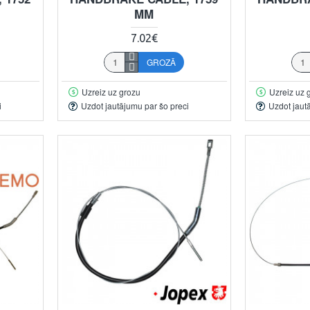
MM
7.02€
GROZĀ
Uzreiz uz grozu
Uzreiz uz 
i
Uzdot jautājumu par šo preci
Uzdot jaut