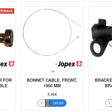
 VEIKALĀ
VW
R FOR
BONNET CABLE, FRONT,
BRACKE
BLE
1950 MM
BR
4.46€
GROZĀ