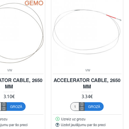
VW
VW
TOR CABLE, 2650
ACCELERATOR CABLE, 2650
MM
MM
3.10€
3.34€
GROZĀ
GROZĀ
grozu
Uzreiz uz grozu
ājumu par šo preci
Uzdot jautājumu par šo preci