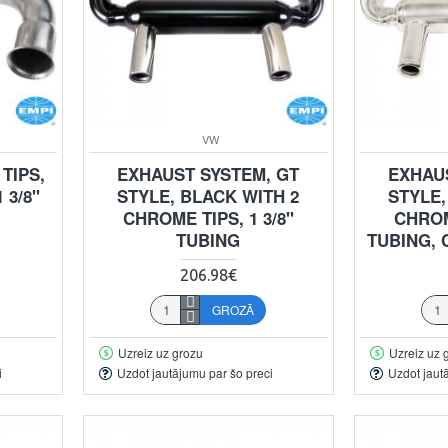
VW
TIPS,
EXHAUST SYSTEM, GT
EXHAU
 3/8"
STYLE, BLACK WITH 2
STYLE,
CHROME TIPS, 1 3/8"
CHROME
TUBING
TUBING,
206.98€
GROZĀ
Uzreiz uz grozu
Uzreiz uz 
i
Uzdot jautājumu par šo preci
Uzdot jaut