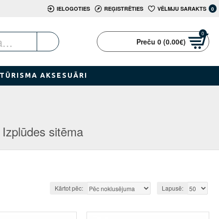
IELOGOTIES
REĢISTRĒTIES
VĒLMJU SARAKTS
0
0
Preču 0 (0.00€)
TŪRISMA AKSESUĀRI
Izplūdes sitēma
Kārtot pēc:
Lapusē: