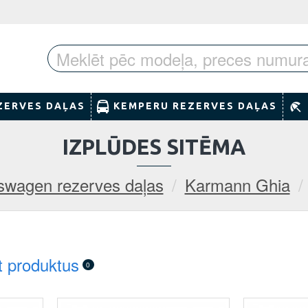
ZERVES DAĻAS
KEMPERU REZERVES DAĻAS
IZPLŪDES SITĒMA
swagen rezerves daļas
Karmann Ghia
t produktus
0