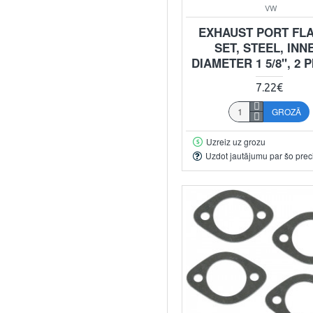
VW
EXHAUST PORT FL
SET, STEEL, INN
DIAMETER 1 5/8", 2 
7.22€
GROZĀ
Uzreiz uz grozu
Uzdot jautājumu par šo prec