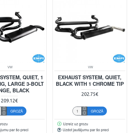
VW
VW
SYSTEM, QUIET, 1
EXHAUST SYSTEM, QUIET,
NG, LARGE 3-BOLT
BLACK WITH 1 CHROME TIP
NGE, BLACK
202.75€
209.12€
GROZĀ
GROZĀ
grozu
Uzreiz uz grozu
ājumu par šo preci
Uzdot jautājumu par šo preci