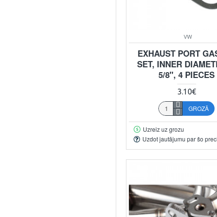
VW
EXHAUST PORT GA
SET, INNER DIAMET
5/8", 4 PIECES
3.10€
GROZĀ
Uzreiz uz grozu
Uzdot jautājumu par šo prec