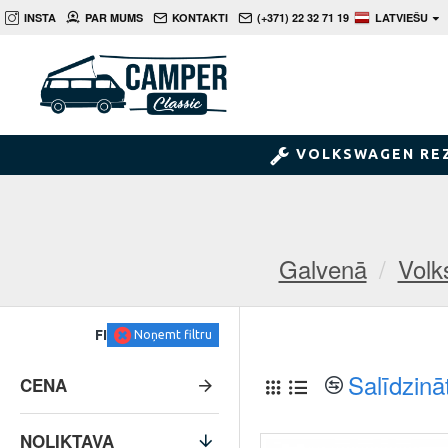
INSTA
PAR MUMS
KONTAKTI
(+371) 22 32 71 19
LATVIEŠU
VOLKSWAGEN RE
Galvenā
Volk
FILTRS
Noņemt filtru
Salīdzinā
CENA
NOLIKTAVA