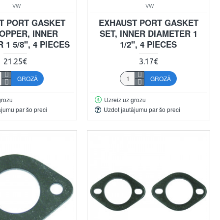
VW
VW
T PORT GASKET
EXHAUST PORT GASKET
COPPER, INNER
SET, INNER DIAMETER 1
 1 5/8", 4 PIECES
1/2", 4 PIECES
21.25€
3.17€
GROZĀ
GROZĀ
grozu
Uzreiz uz grozu
ājumu par šo preci
Uzdot jautājumu par šo preci