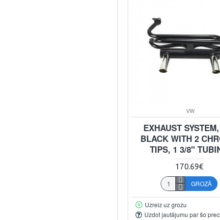
VW
EXHAUST SYSTEM,
BLACK WITH 2 CH
TIPS, 1 3/8" TUB
170.69€
GROZĀ
Uzreiz uz grozu
Uzdot jautājumu par šo prec