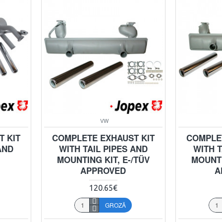
VW
 KIT
COMPLETE EXHAUST KIT
COMPLE
AND
WITH TAIL PIPES AND
WITH T
MOUNTING KIT, E-/TÜV
MOUNTI
APPROVED
A
120.65€
GROZĀ