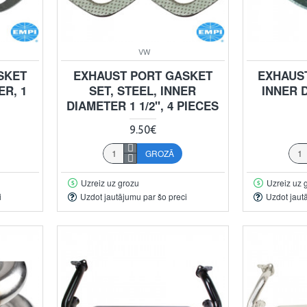
VW
SKET
EXHAUST PORT GASKET
EXHAUS
ER, 1
SET, STEEL, INNER
INNER D
DIAMETER 1 1/2", 4 PIECES
9.50€
GROZĀ
Uzreiz uz grozu
Uzreiz uz 
i
Uzdot jautājumu par šo preci
Uzdot jaut