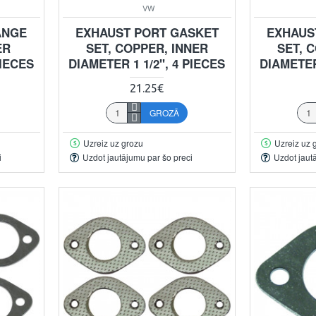
VW
ANGE
EXHAUST PORT GASKET
EXHAUS
ER
SET, COPPER, INNER
SET, 
PIECES
DIAMETER 1 1/2", 4 PIECES
DIAMETER
21.25€
GROZĀ
Uzreiz uz grozu
Uzreiz uz 
i
Uzdot jautājumu par šo preci
Uzdot jaut