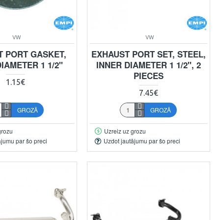
VW
VW
T PORT GASKET,
EXHAUST PORT SET, STEEL,
IAMETER 1 1/2"
INNER DIAMETER 1 1/2", 2
PIECES
1.15€
7.45€
GROZĀ
GROZĀ
grozu
Uzreiz uz grozu
ājumu par šo preci
Uzdot jautājumu par šo preci