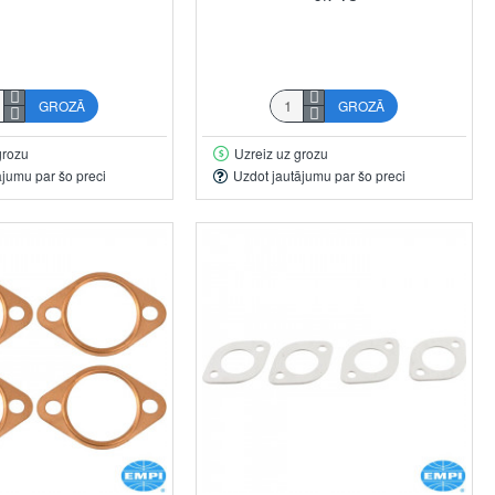
GROZĀ
GROZĀ
grozu
Uzreiz uz grozu
ājumu par šo preci
Uzdot jautājumu par šo preci