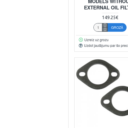
MODELS WITHO
EXTERNAL OIL FI
149.25€
GROZĀ
Uzreiz uz grozu
Uzdot jautājumu par šo prec