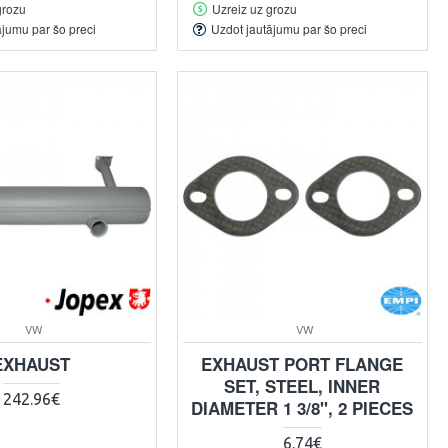
grozu
Uzreiz uz grozu
ājumu par šo preci
Uzdot jautājumu par šo preci
VW
VW
EXHAUST
EXHAUST PORT FLANGE
SET, STEEL, INNER
242.96€
DIAMETER 1 3/8", 2 PIECES
6.74€