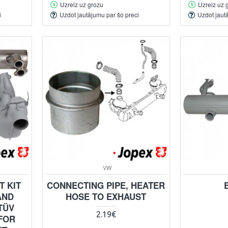
Uzreiz uz grozu
Uzreiz uz 
i
Uzdot jautājumu par šo preci
Uzdot jaut
VW
 KIT
CONNECTING PIPE, HEATER
AND
HOSE TO EXHAUST
TÜV
2.19€
FOR