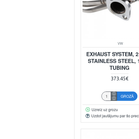
VW
EXHAUST SYSTEM, 2 
STAINLESS STEEL, 1
TUBING
373.45€
GROZĀ
Uzreiz uz grozu
Uzdot jautājumu par šo prec