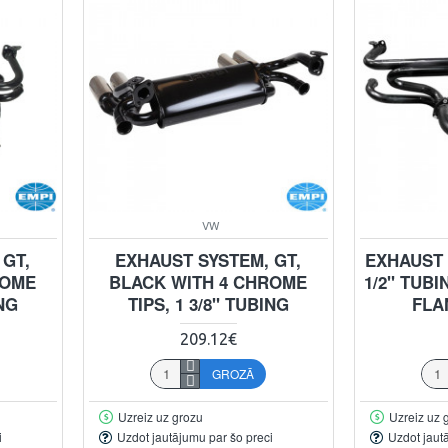
VW
 GT,
EXHAUST SYSTEM, GT,
EXHAUST 
ROME
BLACK WITH 4 CHROME
1/2" TUBI
ING
TIPS, 1 3/8" TUBING
FLA
209.12€
GROZĀ
Uzreiz uz grozu
Uzreiz uz 
i
Uzdot jautājumu par šo preci
Uzdot jaut