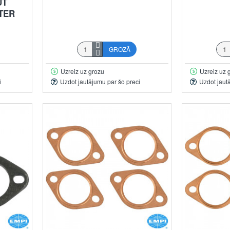
UT
LTER
GROZĀ
Uzreiz uz grozu
Uzreiz uz 
i
Uzdot jautājumu par šo preci
Uzdot jaut