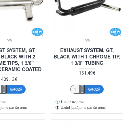
VW
VW
ST SYSTEM, GT
EXHAUST SYSTEM, GT,
 BLACK WITH 2
BLACK WITH 1 CHROME TIP,
 TIPS, 1 3/8"
1 3/8" TUBING
 CERAMIC COATED
151.49€
409.13€
GROZĀ
GROZĀ
grozu
Uzreiz uz grozu
ājumu par šo preci
Uzdot jautājumu par šo preci