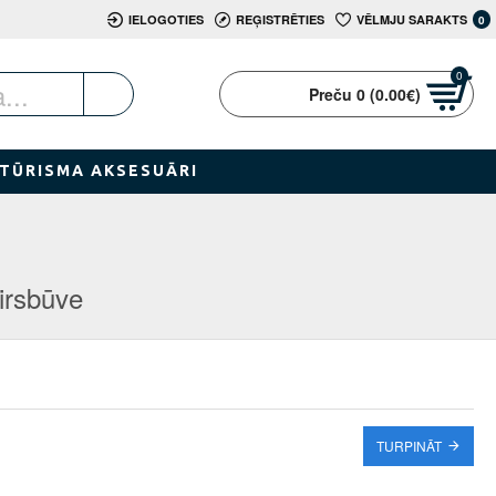
IELOGOTIES
REĢISTRĒTIES
VĒLMJU SARAKTS
0
0
Preču 0 (0.00€)
TŪRISMA AKSESUĀRI
irsbūve
TURPINĀT