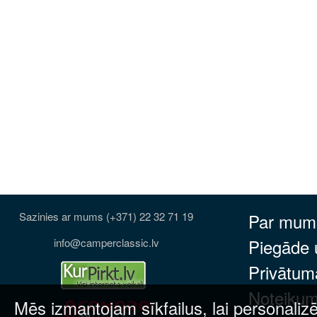
Sazinies ar mums (+371) 22 32 71 19
Par mum
Piegāde
info@camperclassic.lv
Privātuma
Noteikum
Mēs izmantojam sīkfailus, lai personalizē