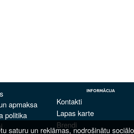
s
INFORMĀCIJA
Kontakti
 un apmaksa
Lapas karte
 politika
Brendi
i
tu saturu un reklāmas, nodrošinātu sociālo