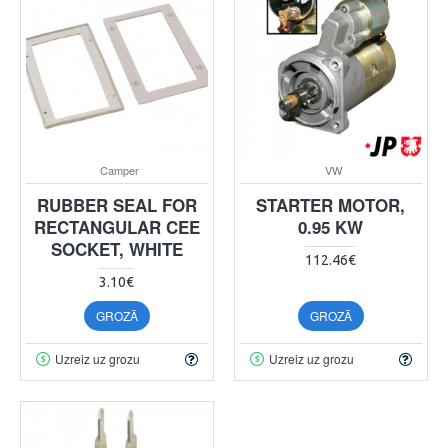
Camper
VW
RUBBER SEAL FOR
STARTER MOTOR,
RECTANGULAR CEE
0.95 KW
SOCKET, WHITE
112.46€
3.10€
GROZĀ
GROZĀ
Uzreiz uz grozu
Uzreiz uz grozu