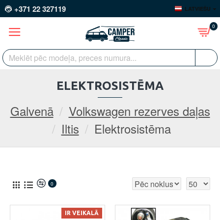
+371 22 327119
LATVIEŠU
0
ELEKTROSISTĒMA
Galvenā
Volkswagen rezerves daļas
Iltis
Elektrosistēma
0
IR VEIKALĀ