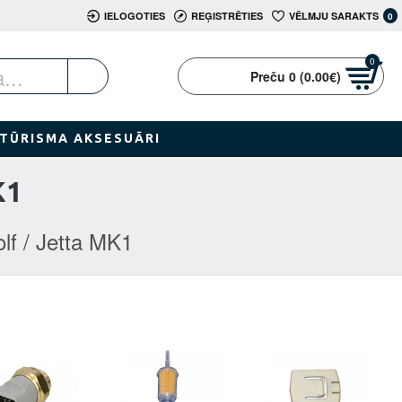
IELOGOTIES
REĢISTRĒTIES
VĒLMJU SARAKTS
0
0
Preču 0 (0.00€)
TŪRISMA AKSESUĀRI
K1
lf / Jetta MK1