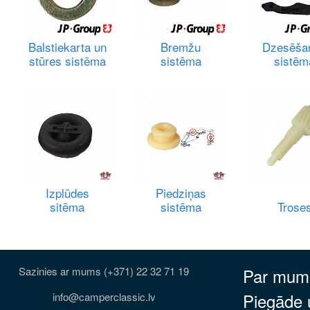
Balstiekarta un
Bremžu
Dzesēša
stūres sistēma
sistēma
sistēm
Izplūdes
Piedziņas
sitēma
sistēma
Trose
Sazinies ar mums (+371) 22 32 71 19
Par mum
Piegāde
info@camperclassic.lv