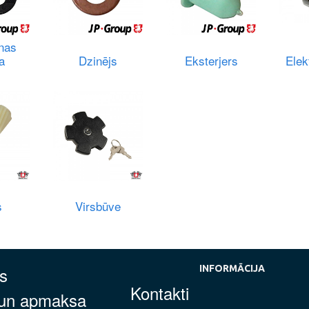
nas
a
Dzinējs
Eksterjers
Elek
s
Virsbūve
s
INFORMĀCIJA
Kontakti
 un apmaksa