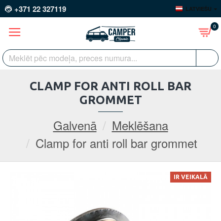
+371 22 327119
LATVIEŠU
0
CLAMP FOR ANTI ROLL BAR
GROMMET
Galvenā
Meklēšana
Clamp for anti roll bar grommet
IR VEIKALĀ