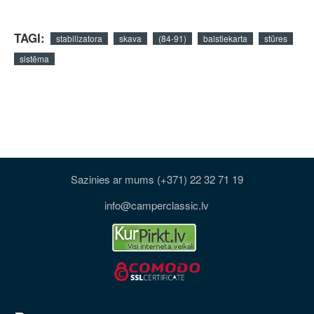
TAGI:
stabilizatora
skava
(84-91)
balstiekarta
stūres
sistēma
Sazinies ar mums (+371) 22 32 71 19
info@camperclassic.lv