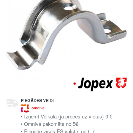
PIEGĀDES VEIDI
• Izņemt Veikalā (ja preces uz vietas) 0 €
• Omniva pakomāts no 5€
• Piegāde visās ES valstīs no € 7