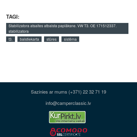
TAGI:
Stabilizatora atsaites atbalsta paplāksne. VW T3. OE 171512337.
stabilizatora
t3.
balstiekarta
stūres
sistēma
Sazinies ar mums (+371) 22 32 71 19
info@camperclassic.lv