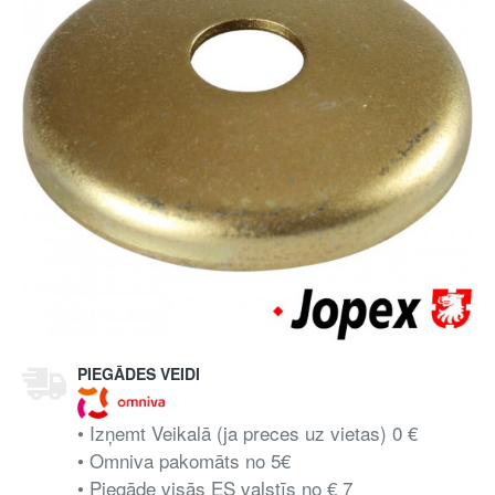
PIEGĀDES VEIDI
• Izņemt Veikalā (ja preces uz vietas) 0 €
• Omniva pakomāts no 5€
• Piegāde visās ES valstīs no € 7