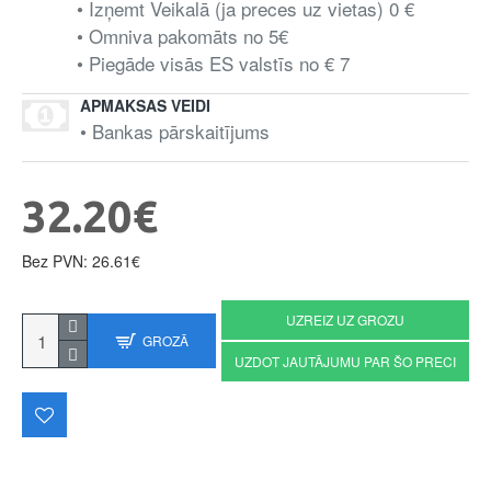
• Izņemt Veikalā (ja preces uz vietas) 0 €
• Omniva pakomāts no 5€
• Piegāde visās ES valstīs no € 7
APMAKSAS VEIDI
• Bankas pārskaitījums
32.20€
Bez PVN: 26.61€
UZREIZ UZ GROZU
GROZĀ
UZDOT JAUTĀJUMU PAR ŠO PRECI