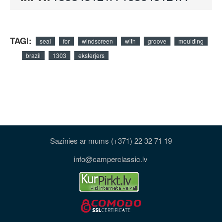
TAGI:
seal
for
windscreen
with
groove
moulding
brazil
1303
eksterjers
Sazinies ar mums (+371) 22 32 71 19
info@camperclassic.lv