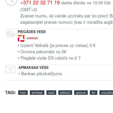
+371 22 32 71 19
darba dienās no 10:00 līdz
(GMT+2)
Zvaniet mums, lai vairāk uzzinātu par šo preci! B
sagatavojiet preces numuru (kas ir noradīta augš
PIEGĀDES VEIDI
• Izņemt Veikalā (ja preces uz vietas) 0 €
• Omniva pakomāts no 5€
• Piegāde visās ES valstīs no € 7
APMAKSAS VEIDI
• Bankas pārskaitījums
TAGI:
rear
window
seal
without
groove
for
mouldin