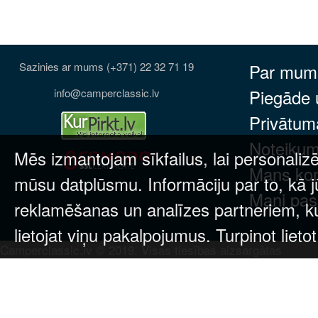
Sazinies ar mums (+371) 22 32 71 19
Par mum
Piegāde
info@camperclassic.lv
Privātuma
Noteikum
Mēs izmantojam sīkfailus, lai personalizē
Mans ko
mūsu datplūsmu. Informāciju par to, kā j
Mani pas
reklamēšanas un analīzes partneriem, kuri
lietojat viņu pakalpojumus. Turpinot lieto
Camperclassic.lv © 2019. Visas tiesības aizsargātas