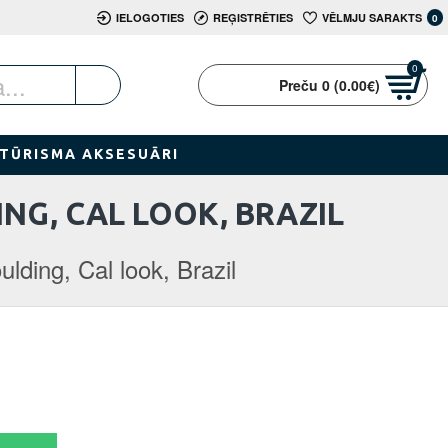
IELOGOTIES
REĢISTRĒTIES
VĒLMJU SARAKTS
0
0
Preču 0 (0.00€)
TŪRISMA AKSESUĀRI
G, CAL LOOK, BRAZIL
lding, Cal look, Brazil