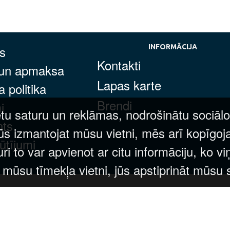
s
INFORMĀCIJA
Kontakti
 un apmaksa
Lapas karte
 politika
Brendi
i
tu saturu un reklāmas, nodrošinātu sociālo
nts
ūs izmantojat mūsu vietni, mēs arī kopīgoj
ūtījumi
 to var apvienot ar citu informāciju, ko vi
t mūsu tīmekļa vietni, jūs apstiprināt mūsu