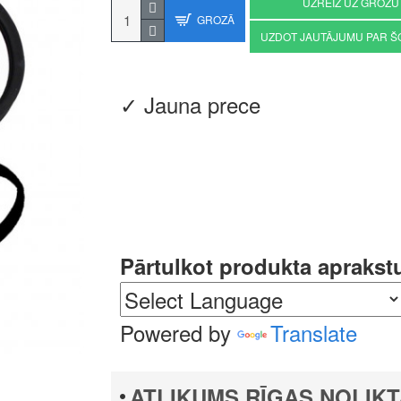
UZREIZ UZ GROZU
GROZĀ
UZDOT JAUTĀJUMU PAR Š
✓ Jauna prece
Pārtulkot produkta aprakst
Powered by
Translate
ATLIKUMS RĪGAS NOLIKT