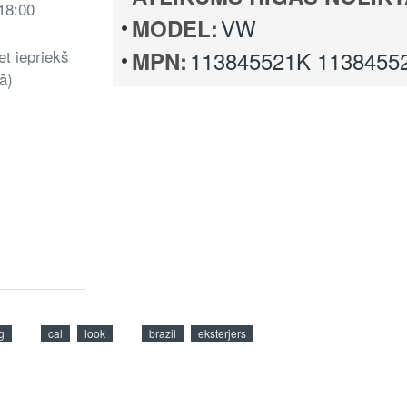
 18:00
VW
MODEL:
et iepriekš
113845521K 1138455
MPN:
ā)
g
cal
look
brazil
eksterjers