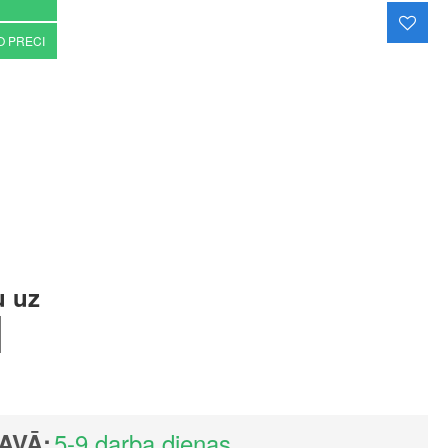
O PRECI
u uz
5-9 darba dienas
AVĀ: