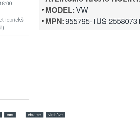
 18:00
VW
MODEL:
et iepriekš
955795-1US 2558073
MPN:
ā)
mm
chrome
virsbūve