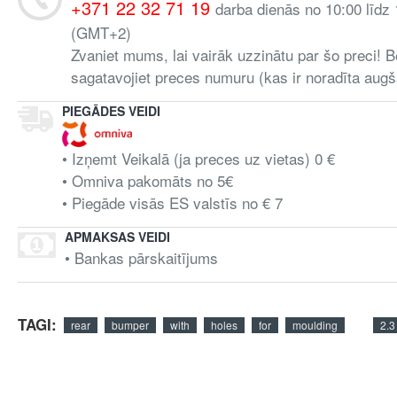
+371 22 32 71 19
darba dienās no 10:00 līdz
(GMT+2)
Zvaniet mums, lai vairāk uzzinātu par šo preci! B
sagatavojiet preces numuru (kas ir noradīta augš
PIEGĀDES VEIDI
• Izņemt Veikalā (ja preces uz vietas) 0 €
• Omniva pakomāts no 5€
• Piegāde visās ES valstīs no € 7
APMAKSAS VEIDI
• Bankas pārskaitījums
TAGI:
rear
bumper
with
holes
for
moulding
2.3