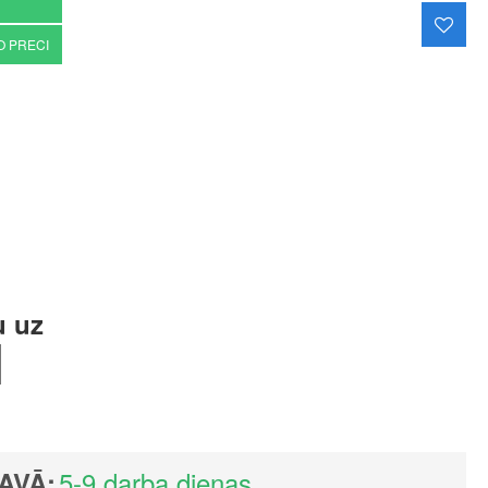
O PRECI
u uz
5-9 darba dienas
AVĀ: