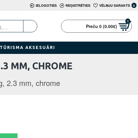
IELOGOTIES
REĢISTRĒTIES
VĒLMJU SARAKTS
0
0
Preču 0 (0.00€)
TŪRISMA AKSESUĀRI
2.3 MM, CHROME
ng, 2.3 mm, chrome