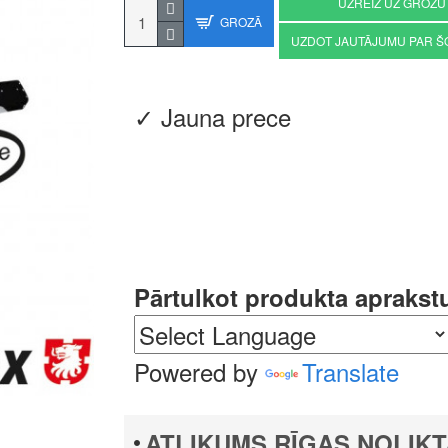
UZREIZ UZ GROZU
GROZĀ
UZDOT JAUTĀJUMU PAR Š
✓ Jauna prece
Pārtulkot produkta aprakst
Powered by
Translate
ATLIKUMS RĪGAS NOLIKT