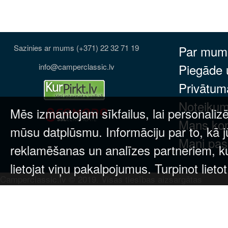
Sazinies ar mums (+371) 22 32 71 19
Par mum
Piegāde
info@camperclassic.lv
Privātuma
Noteikum
Mēs izmantojam sīkfailus, lai personalizē
Mans ko
mūsu datplūsmu. Informāciju par to, kā j
Mani pas
reklamēšanas un analīzes partneriem, kuri
lietojat viņu pakalpojumus. Turpinot lieto
Camperclassic.lv © 2019. Visas tiesības aizsargātas