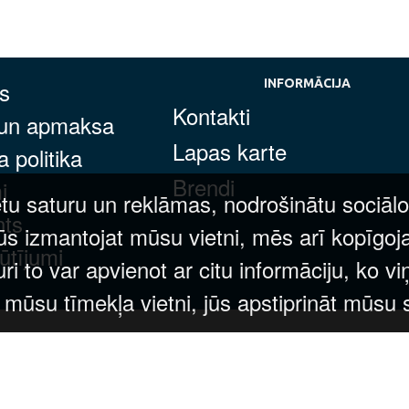
s
INFORMĀCIJA
Kontakti
 un apmaksa
Lapas karte
 politika
Brendi
i
tu saturu un reklāmas, nodrošinātu sociālo
nts
ūs izmantojat mūsu vietni, mēs arī kopīgoj
ūtījumi
 to var apvienot ar citu informāciju, ko vi
t mūsu tīmekļa vietni, jūs apstiprināt mūsu