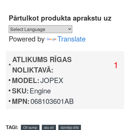
Pārtulkot produkta aprakstu uz
Powered by
Translate
ATLIKUMS RĪGAS
1
NOLIKTAVĀ:
JOPEX
MODEL:
Engine
SKU:
068103601AB
MPN:
TAGI:
Oil sump
alu oil
dzinējs d/td