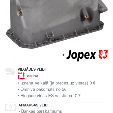
PIEGĀDES VEIDI
• Izņemt Veikalā (ja preces uz vietas) 0 €
• Omniva pakomāts no 5€
• Piegāde visās ES valstīs no € 7
APMAKSAS VEIDI
• Bankas pārskaitījums