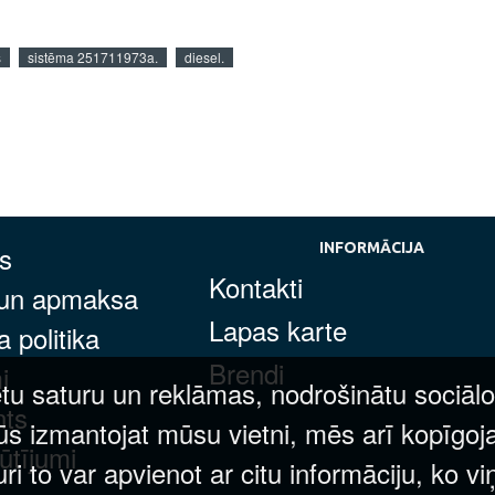
s
sistēma 251711973a.
diesel.
s
INFORMĀCIJA
Kontakti
 un apmaksa
Lapas karte
 politika
Brendi
i
tu saturu un reklāmas, nodrošinātu sociālo
nts
ūs izmantojat mūsu vietni, mēs arī kopīgoj
ūtījumi
 to var apvienot ar citu informāciju, ko vi