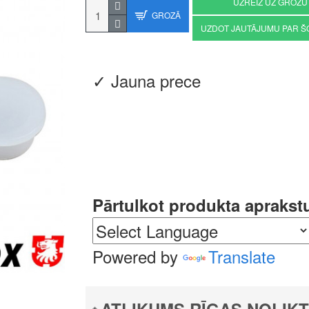
UZREIZ UZ GROZU
GROZĀ
UZDOT JAUTĀJUMU PAR Š
✓ Jauna prece
Pārtulkot produkta aprakst
Powered by
Translate