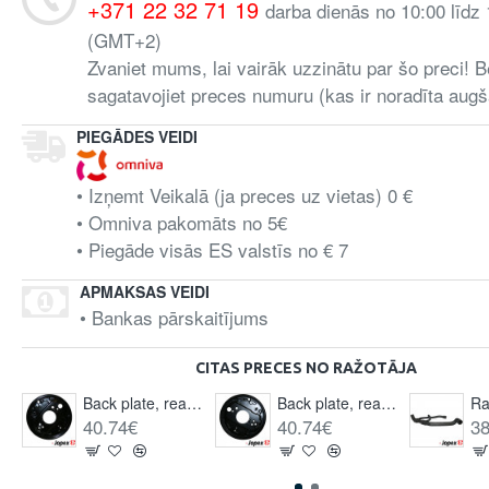
+371 22 32 71 19
darba dienās no 10:00 līdz
(GMT+2)
Zvaniet mums, lai vairāk uzzinātu par šo preci! B
sagatavojiet preces numuru (kas ir noradīta augš
PIEGĀDES VEIDI
• Izņemt Veikalā (ja preces uz vietas) 0 €
• Omniva pakomāts no 5€
• Piegāde visās ES valstīs no € 7
APMAKSAS VEIDI
• Bankas pārskaitījums
CITAS PRECES NO RAŽOTĀJA
Back plate, rear, left
Back plate, rear, right
40.74€
40.74€
38