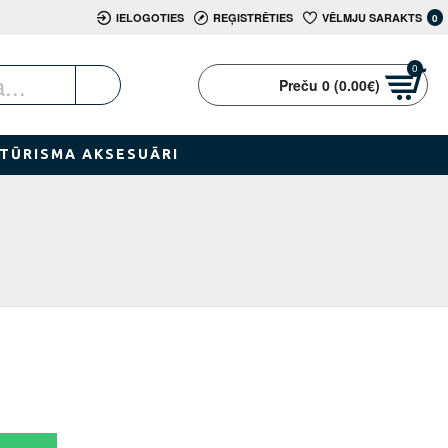
IELOGOTIES
REĢISTRĒTIES
VĒLMJU SARAKTS
0
0
Preču 0 (0.00€)
TŪRISMA AKSESUĀRI