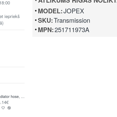
ATLIKUMS RĪGAS NOLIKT
 18:00
JOPEX
MODEL:
et iepriekš
Transmission
SKU:
ā)
251711973A
MPN:
Radiator hose, expansion tank to water flange, water pump and thermostat housing
Radiator hose, water pump to radiator
.14€
21.39€