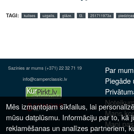
TAGI:
kulises
uzgalis.
glāze.
t3.
251711973a
piedziņa
Sazinies ar mums (+371) 22 32 71 19
Par mum
Piegāde
info@camperclassic.lv
Privātuma
Noteikum
Mēs izmantojam sīkfailus, lai personalizē
Mans ko
mūsu datplūsmu. Informāciju par to, kā j
Mani pas
reklamēšanas un analīzes partneriem, kuri