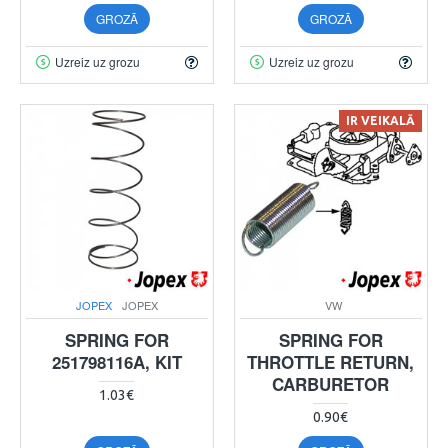
GROZĀ
GROZĀ
Uzreiz uz grozu
Uzreiz uz grozu
IR VEIKALĀ
JOPEX
JOPEX
VW
SPRING FOR
SPRING FOR
251798116A, KIT
THROTTLE RETURN,
CARBURETOR
1.03€
0.90€