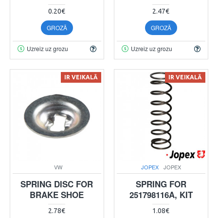
0.20€
2.47€
GROZĀ
GROZĀ
Uzreiz uz grozu
Uzreiz uz grozu
IR VEIKALĀ
IR VEIKALĀ
VW
JOPEX
JOPEX
SPRING DISC FOR
SPRING FOR
BRAKE SHOE
251798116A, KIT
2.78€
1.08€