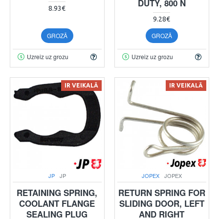
DUTY, 800 N
8.93€
9.28€
GROZĀ
GROZĀ
Uzreiz uz grozu
Uzreiz uz grozu
IR VEIKALĀ
IR VEIKALĀ
JP
JP
JOPEX
JOPEX
RETAINING SPRING,
RETURN SPRING FOR
COOLANT FLANGE
SLIDING DOOR, LEFT
SEALING PLUG
AND RIGHT