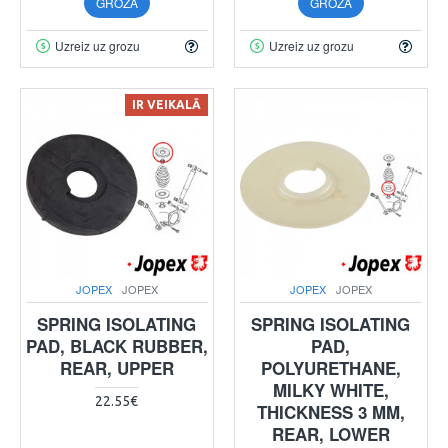
GROZĀ
GROZĀ
Uzreiz uz grozu
Uzreiz uz grozu
IR VEIKALĀ
JOPEX
JOPEX
JOPEX
JOPEX
SPRING ISOLATING
SPRING ISOLATING
PAD, BLACK RUBBER,
PAD,
REAR, UPPER
POLYURETHANE,
MILKY WHITE,
22.55€
THICKNESS 3 MM,
REAR, LOWER