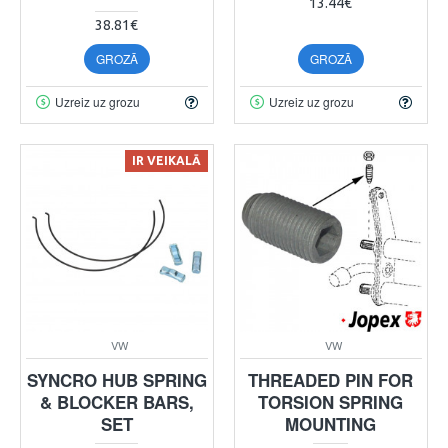
13.44€
38.81€
GROZĀ
GROZĀ
Uzreiz uz grozu
Uzreiz uz grozu
IR VEIKALĀ
VW
VW
SYNCRO HUB SPRING
THREADED PIN FOR
& BLOCKER BARS,
TORSION SPRING
SET
MOUNTING