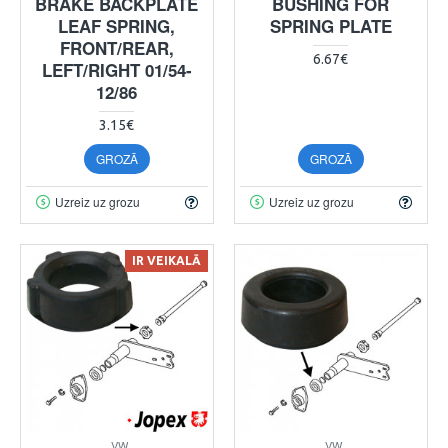
BRAKE BACKPLATE
BUSHING FOR
LEAF SPRING,
SPRING PLATE
FRONT/REAR,
6.67€
LEFT/RIGHT 01/54-
12/86
3.15€
GROZĀ
GROZĀ
Uzreiz uz grozu
Uzreiz uz grozu
IR VEIKALĀ
VW
VW