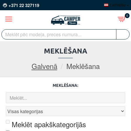
+371 22 327119
LATVIEŠU
0
MEKLĒŠANA
Galvenā
Meklēšana
MEKLĒŠANA:
Meklēt apakškategorijās