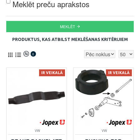
Meklēt preču aprakstos
MEKLĒT
PRODUKTUS, KAS ATBILST MEKLĒŠANAS KRITĒRIJIEM
0
IR VEIKALĀ
IR VEIKALĀ
VW
VW