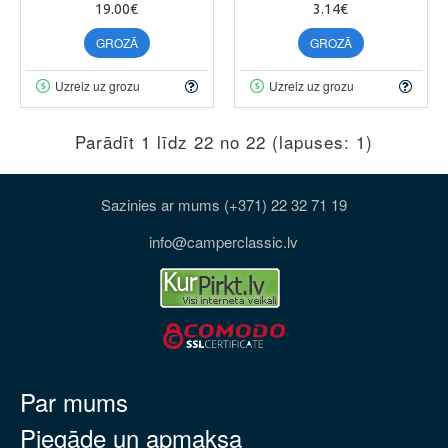
19.00€
3.14€
GROZĀ
GROZĀ
Uzreiz uz grozu
Uzreiz uz grozu
Parādīt 1 līdz 22 no 22 (lapuses: 1)
Sazinies ar mums (+371) 22 32 71 19
info@camperclassic.lv
Par mums
Piegāde un apmaksa