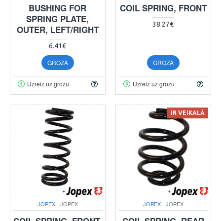
BUSHING FOR
COIL SPRING, FRONT
SPRING PLATE,
38.27€
OUTER, LEFT/RIGHT
6.41€
GROZĀ
GROZĀ
Uzreiz uz grozu
Uzreiz uz grozu
IR VEIKALĀ
JOPEX
JOPEX
JOPEX
JOPEX
COIL SPRING, FRONT,
COIL SPRING, REAR