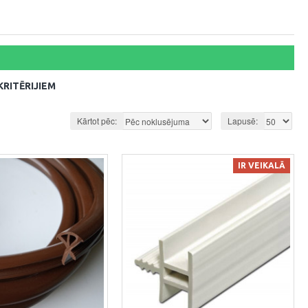
RITĒRIJIEM
Kārtot pēc:
Lapusē:
IR VEIKALĀ