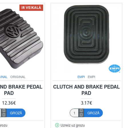
IR VEIKALĀ
INAL
ORIGINAL
EMPI
EMPI
ND BRAKE PEDAL
CLUTCH AND BRAKE PEDAL
PAD
PAD
12.36€
3.17€
GROZĀ
GROZĀ
grozu
Uzreiz uz grozu