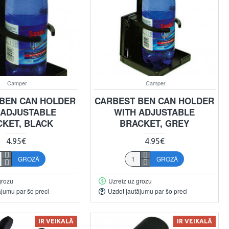
Camper
Camper
BEN CAN HOLDER
CARBEST BEN CAN HOLDER
 ADJUSTABLE
WITH ADJUSTABLE
CKET, BLACK
BRACKET, GREY
4.95€
4.95€
GROZĀ
GROZĀ
grozu
Uzreiz uz grozu
ājumu par šo preci
Uzdot jautājumu par šo preci
IR VEIKALĀ
IR VEIKALĀ