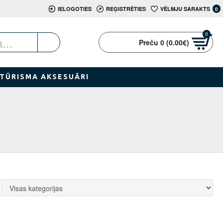
IELOGOTIES
REĢISTRĒTIES
VĒLMJU SARAKTS
0
0
Preču 0 (0.00€)
TŪRISMA AKSESUĀRI