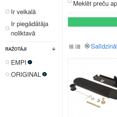
Meklēt preču ap
Ir veikalā
Ir piegādātāja
noliktavā
Salīdzinā
RAŽOTĀJI
EMPI
1
ORIGINAL
3