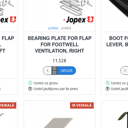
JOPEX
JOPEX
 FLAP
BEARING PLATE FOR FLAP
BOOT F
L
FOR FOOTWELL
LEVER, 
FT
VENTILATION, RIGHT
11.52€
GROZĀ
Uzreiz uz grozu
Uzreiz uz 
i
Uzdot jautājumu par šo preci
Uzdot jaut
 VEIKALĀ
IR VEIKALĀ