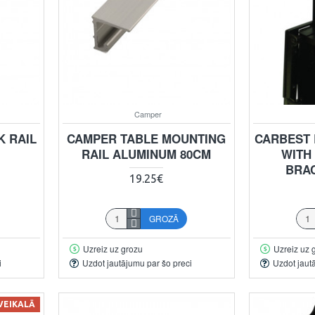
Camper
 RAIL
CAMPER TABLE MOUNTING
CARBEST 
RAIL ALUMINUM 80CM
WITH
BRA
19.25€
GROZĀ
Uzreiz uz grozu
Uzreiz uz 
i
Uzdot jautājumu par šo preci
Uzdot jaut
 VEIKALĀ