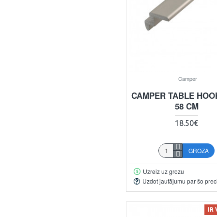
Camper
CAMPER TABLE HOOK
58 CM
18.50€
GROZĀ
Uzreiz uz grozu
Uzdot jautājumu par šo prec
IR