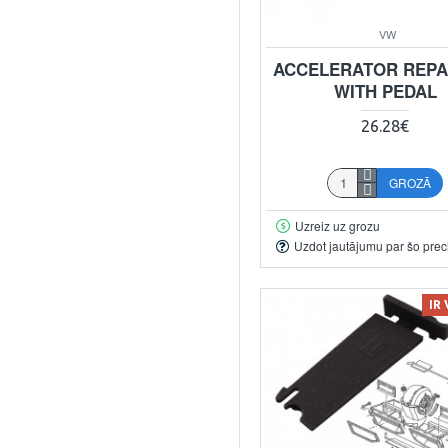
VW
ACCELERATOR REPAI
WITH PEDAL
26.28€
GROZĀ
Uzreiz uz grozu
Uzdot jautājumu par šo prec
IR