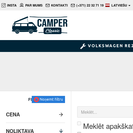
INSTA
PAR MUMS
KONTAKTI
(+371) 22 32 71 19
LATVIEŠU
VOLKSWAGEN RE
FILTRS
Noņemt filtru
CENA
Meklēt apakškat
NOLIKTAVA