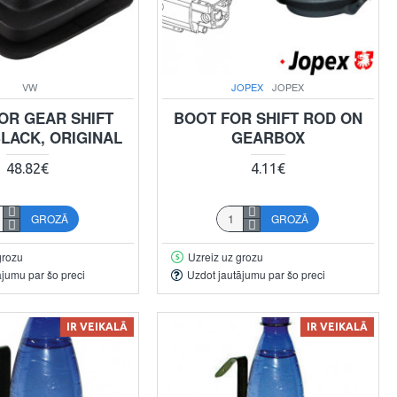
VW
JOPEX
JOPEX
OR GEAR SHIFT
BOOT FOR SHIFT ROD ON
BLACK, ORIGINAL
GEARBOX
48.82€
4.11€
GROZĀ
GROZĀ
grozu
Uzreiz uz grozu
ājumu par šo preci
Uzdot jautājumu par šo preci
IR VEIKALĀ
IR VEIKALĀ