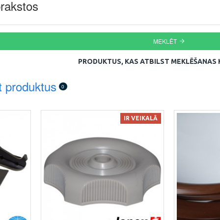
rakstos
MEKLĒT
PRODUKTUS, KAS ATBILST MEKLĒŠANAS K
t produktus
0
IR VEIKALĀ