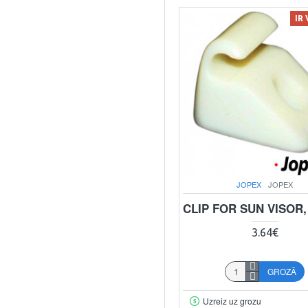
IR
JOPEX
JOPEX
CLIP FOR SUN VISOR,
3.64€
GROZĀ
Uzreiz uz grozu