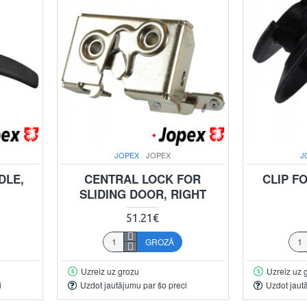
JOPEX
JOPEX
J
DLE,
CENTRAL LOCK FOR
CLIP F
SLIDING DOOR, RIGHT
51.21€
GROZĀ
Uzreiz uz grozu
Uzreiz uz 
i
Uzdot jautājumu par šo preci
Uzdot jaut