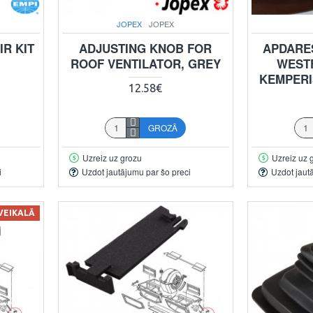
JOPEX
JOPEX
R KIT
ADJUSTING KNOB FOR
APDARE
ROOF VENTILATOR, GREY
WESTF
KEMPERI
12.58€
GROZĀ
Uzreiz uz grozu
Uzreiz uz 
i
Uzdot jautājumu par šo preci
Uzdot jaut
 VEIKALĀ