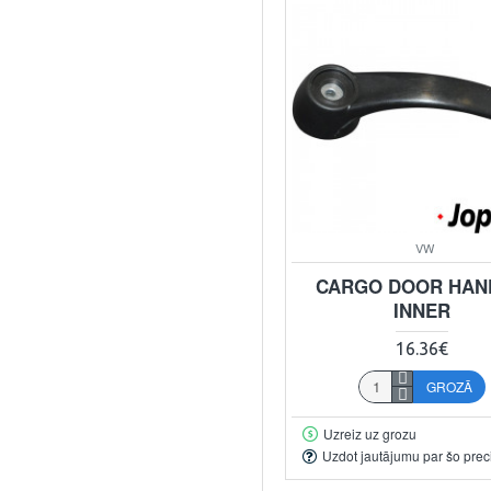
VW
CARGO DOOR HAN
INNER
16.36€
GROZĀ
Uzreiz uz grozu
Uzdot jautājumu par šo prec