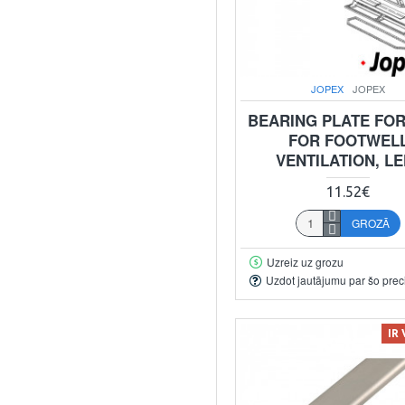
JOPEX
JOPEX
BEARING PLATE FOR
FOR FOOTWEL
VENTILATION, LE
11.52€
GROZĀ
Uzreiz uz grozu
Uzdot jautājumu par šo prec
IR