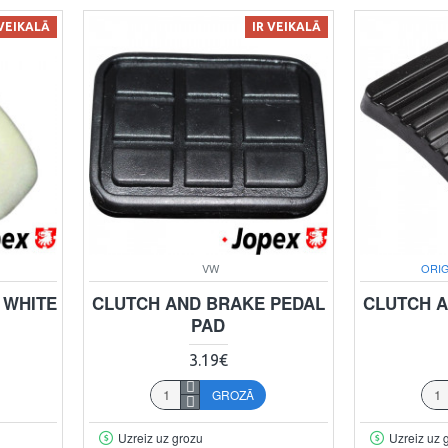
 VEIKALĀ
IR VEIKALĀ
VW
ORIG
 WHITE
CLUTCH AND BRAKE PEDAL
CLUTCH A
PAD
3.19€
GROZĀ
Uzreiz uz grozu
Uzreiz uz 