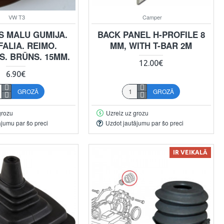
VW T3
Camper
S MALU GUMIJA.
BACK PANEL H-PROFILE 8
ALIA. REIMO.
MM, WITH T-BAR 2M
S. BRŪNS. 15MM.
12.00€
6.90€
GROZĀ
GROZĀ
grozu
Uzreiz uz grozu
ājumu par šo preci
Uzdot jautājumu par šo preci
IR VEIKALĀ