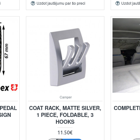
i
Uzdot jautājumu par šo preci
Uzdot jaut
Camper
 PEDAL
COAT RACK, MATTE SILVER,
COMPLETE
SIGN
1 PIECE, FOLDABLE, 3
HOOKS
11.50€