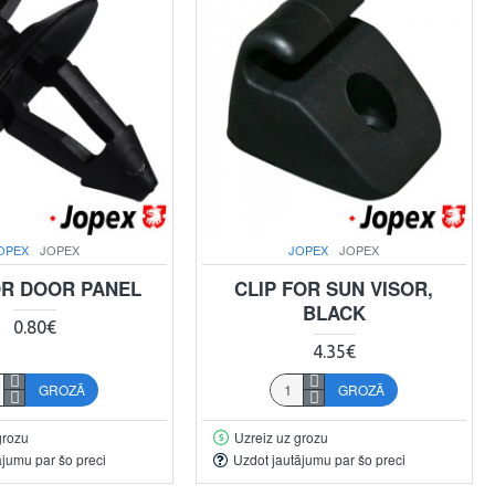
OPEX
JOPEX
JOPEX
JOPEX
OR DOOR PANEL
CLIP FOR SUN VISOR,
BLACK
0.80€
4.35€
GROZĀ
GROZĀ
grozu
Uzreiz uz grozu
ājumu par šo preci
Uzdot jautājumu par šo preci