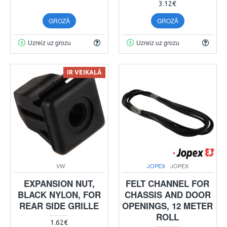
3.12€
GROZĀ
GROZĀ
Uzreiz uz grozu
Uzreiz uz grozu
IR VEIKALĀ
VW
JOPEX
JOPEX
EXPANSION NUT,
FELT CHANNEL FOR
BLACK NYLON, FOR
CHASSIS AND DOOR
REAR SIDE GRILLE
OPENINGS, 12 METER
ROLL
1.62€