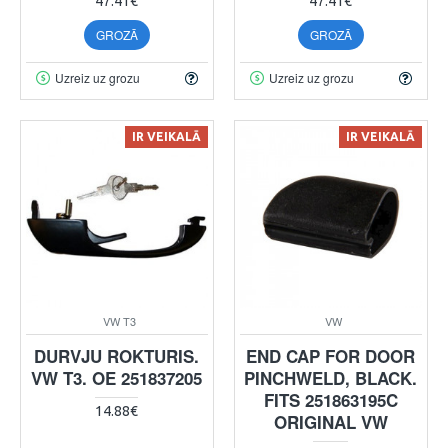
47.41€
47.41€
GROZĀ
GROZĀ
Uzreiz uz grozu
Uzreiz uz grozu
IR VEIKALĀ
IR VEIKALĀ
VW T3
VW
DURVJU ROKTURIS.
END CAP FOR DOOR
VW T3. OE 251837205
PINCHWELD, BLACK.
FITS 251863195C
14.88€
ORIGINAL VW