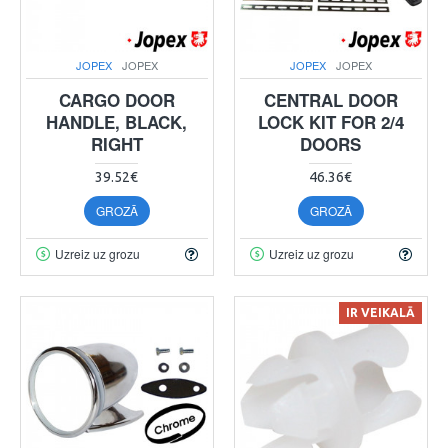
JOPEX
JOPEX
JOPEX
JOPEX
CARGO DOOR
CENTRAL DOOR
HANDLE, BLACK,
LOCK KIT FOR 2/4
RIGHT
DOORS
39.52€
46.36€
GROZĀ
GROZĀ
Uzreiz uz grozu
Uzreiz uz grozu
IR VEIKALĀ