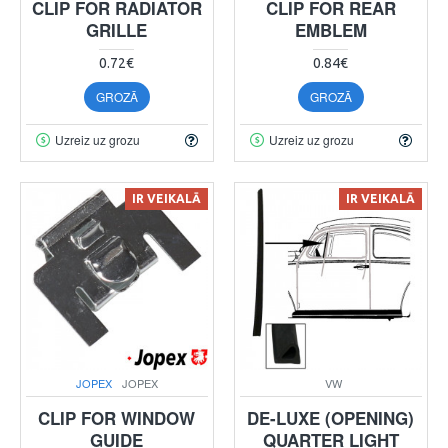
CLIP FOR RADIATOR
CLIP FOR REAR
GRILLE
EMBLEM
0.72€
0.84€
GROZĀ
GROZĀ
Uzreiz uz grozu
Uzreiz uz grozu
IR VEIKALĀ
IR VEIKALĀ
JOPEX
JOPEX
VW
CLIP FOR WINDOW
DE-LUXE (OPENING)
GUIDE
QUARTER LIGHT