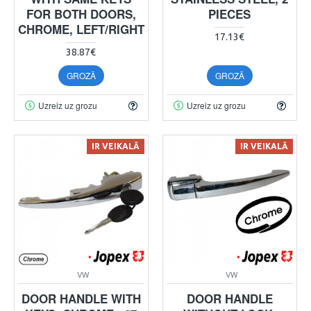
FOR BOTH DOORS,
PIECES
CHROME, LEFT/RIGHT
17.13€
38.87€
GROZĀ
GROZĀ
Uzreiz uz grozu
Uzreiz uz grozu
IR VEIKALĀ
IR VEIKALĀ
VW
VW
DOOR HANDLE WITH
DOOR HANDLE