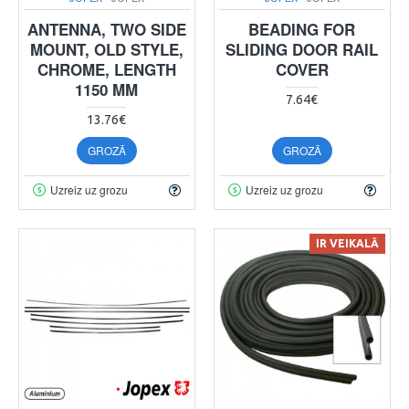
ANTENNA, TWO SIDE
BEADING FOR
MOUNT, OLD STYLE,
SLIDING DOOR RAIL
CHROME, LENGTH
COVER
1150 MM
7.64€
13.76€
GROZĀ
GROZĀ
Uzreiz uz grozu
Uzreiz uz grozu
IR VEIKALĀ