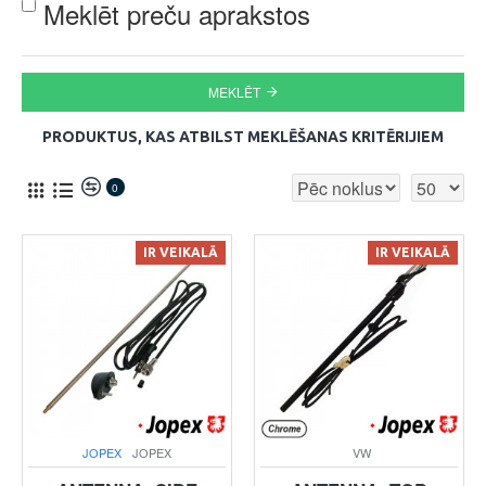
Meklēt preču aprakstos
MEKLĒT
PRODUKTUS, KAS ATBILST MEKLĒŠANAS KRITĒRIJIEM
0
IR VEIKALĀ
IR VEIKALĀ
JOPEX
JOPEX
VW