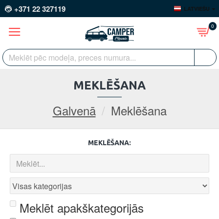
+371 22 327119
LATVIEŠU
0
MEKLĒŠANA
Galvenā
Meklēšana
MEKLĒŠANA:
Meklēt apakškategorijās