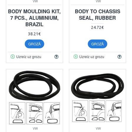
VW
VW
BODY MOULDING KIT,
BODY TO CHASSIS
7 PCS., ALUMINIUM,
SEAL, RUBBER
BRAZIL
24.72€
38.21€
GROZĀ
GROZĀ
Uzreiz uz grozu
Uzreiz uz grozu
VW
VW