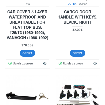
VW
JOPEX
JOPEX
CAR COVER 5 LAYER
CARGO DOOR
WATERPROOF AND
HANDLE WITH KEYS,
BREATHABLE FOR
BLACK, RIGHT
FLAT TOP BUS:
32.00€
T25/T3 (1980-1992),
VANAGON (1980-1992)
170.55€
GROZĀ
GROZĀ
Uzreiz uz grozu
Uzreiz uz grozu