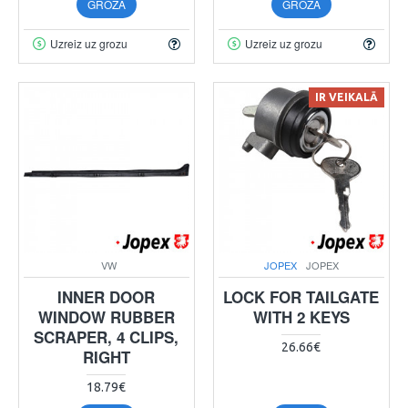
GROZĀ
GROZĀ
Uzreiz uz grozu
Uzreiz uz grozu
IR VEIKALĀ
VW
JOPEX
JOPEX
INNER DOOR
LOCK FOR TAILGATE
WINDOW RUBBER
WITH 2 KEYS
SCRAPER, 4 CLIPS,
26.66€
RIGHT
18.79€