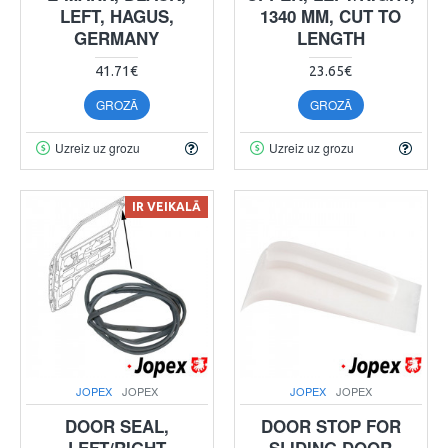
LEFT, HAGUS,
1340 MM, CUT TO
GERMANY
LENGTH
41.71€
23.65€
GROZĀ
GROZĀ
Uzreiz uz grozu
Uzreiz uz grozu
IR VEIKALĀ
JOPEX
JOPEX
JOPEX
JOPEX
DOOR SEAL,
DOOR STOP FOR
LEFT/RIGHT
SLIDING DOOR