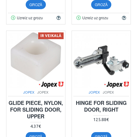
GROZĀ
GROZĀ
Uzreiz uz grozu
Uzreiz uz grozu
IR VEIKALĀ
JOPEX
JOPEX
JOPEX
JOPEX
GLIDE PIECE, NYLON,
HINGE FOR SLIDING
FOR SLIDING DOOR,
DOOR, RIGHT
UPPER
125.88€
4.37€
GROZĀ
GROZĀ