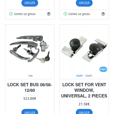
GROZĀ
GROZĀ
Uzreiz uz grozu
Uzreiz uz grozu
VW
EMPI
EMPI
LOCK SET BUS 08/58-
LOCK SET FOR VENT
12/60
WINDOW,
UNIVERSAL, 2 PIECES
525.00€
21.58€
GROZĀ
GROZĀ