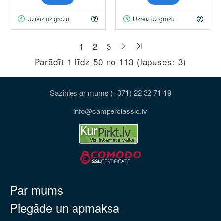
Uzreiz uz grozu
Uzreiz uz grozu
1
2
3
Parādīt 1 līdz 50 no 113 (lapuses: 3)
Sazinies ar mums (+371) 22 32 71 19
info@camperclassic.lv
Par mums
Piegāde un apmaksa