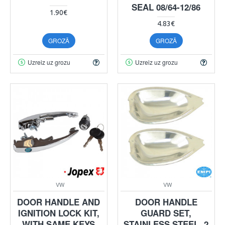
SEAL 08/64-12/86
1.90€
4.83€
GROZĀ
GROZĀ
Uzreiz uz grozu
Uzreiz uz grozu
VW
VW
DOOR HANDLE AND
DOOR HANDLE
IGNITION LOCK KIT,
GUARD SET,
WITH SAME KEYS
STAINLESS STEEL, 2