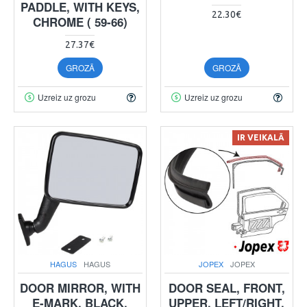
PADDLE, WITH KEYS,
22.30€
CHROME ( 59-66)
27.37€
GROZĀ
GROZĀ
Uzreiz uz grozu
Uzreiz uz grozu
IR VEIKALĀ
HAGUS
HAGUS
JOPEX
JOPEX
DOOR MIRROR, WITH
DOOR SEAL, FRONT,
E-MARK, BLACK,
UPPER, LEFT/RIGHT,