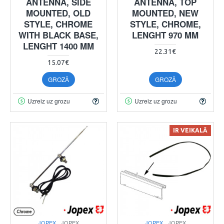
ANTENNA, SIDE
ANTENNA, TOP
MOUNTED, OLD
MOUNTED, NEW
STYLE, CHROME
STYLE, CHROME,
WITH BLACK BASE,
LENGHT 970 MM
LENGHT 1400 MM
22.31€
15.07€
GROZĀ
GROZĀ
Uzreiz uz grozu
Uzreiz uz grozu
IR VEIKALĀ
JOPEX
JOPEX
JOPEX
JOPEX