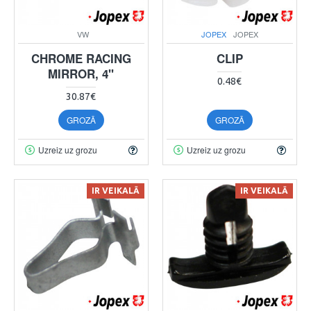
VW
JOPEX
JOPEX
CHROME RACING
CLIP
MIRROR, 4"
0.48€
30.87€
GROZĀ
GROZĀ
Uzreiz uz grozu
Uzreiz uz grozu
IR VEIKALĀ
IR VEIKALĀ