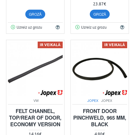
23.87€
GROZĀ
GROZĀ
Uzreiz uz grozu
Uzreiz uz grozu
IR VEIKALĀ
IR VEIKALĀ
VW
JOPEX
JOPEX
FELT CHANNEL,
FRONT DOOR
TOP/REAR OF DOOR,
PINCHWELD, 965 MM,
ECONOMY VERSION
BLACK
14.16€
4.80€