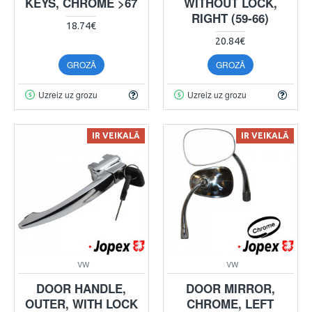
KEYS, CHROME >67
WITHOUT LOCK,
RIGHT (59-66)
18.74€
20.84€
GROZĀ
GROZĀ
Uzreiz uz grozu
Uzreiz uz grozu
IR VEIKALĀ
IR VEIKALĀ
VW
VW
DOOR HANDLE,
DOOR MIRROR,
OUTER, WITH LOCK
CHROME, LEFT