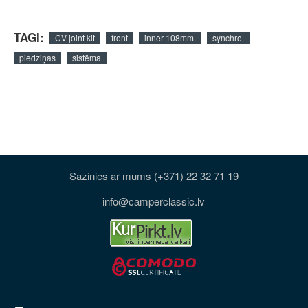
TAGI:
CV joint kit
front
inner 108mm.
synchro.
piedziņas
sistēma
Sazinies ar mums (+371) 22 32 71 19
info@camperclassic.lv