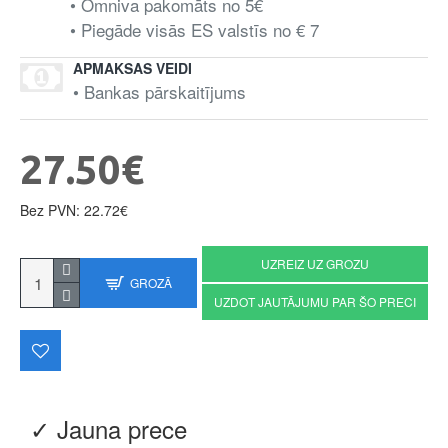
• Omniva pakomāts no 5€
• Piegāde visās ES valstīs no € 7
APMAKSAS VEIDI
• Bankas pārskaitījums
27.50€
Bez PVN: 22.72€
UZREIZ UZ GROZU
GROZĀ
UZDOT JAUTĀJUMU PAR ŠO PRECI
✓ Jauna prece