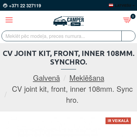
+371 22 327119
LATVIEŠU
0
CV JOINT KIT, FRONT, INNER 108MM.
SYNCHRO.
Galvenā
Meklēšana
CV joint kit, front, inner 108mm. Sync
hro.
IR VEIKALĀ