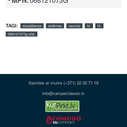
MPN:
TAGI:
dzesēšanas
sistēmas
caurule
td.
t3.
068121073g d/td.
Sazinies ar mums (+371) 22 32 71 19
info@camperclassic.lv