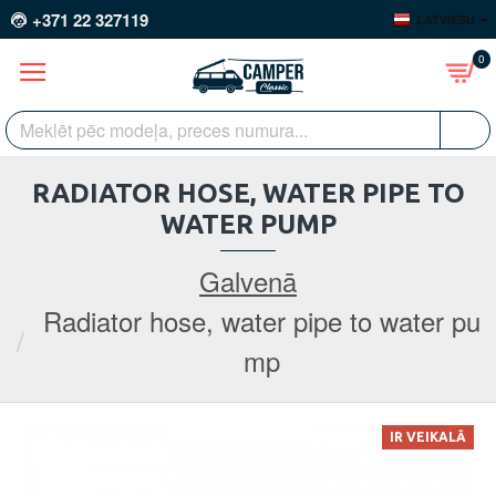
+371 22 327119
LATVIEŠU
0
RADIATOR HOSE, WATER PIPE TO
WATER PUMP
Galvenā
Radiator hose, water pipe to water pu
mp
IR VEIKALĀ