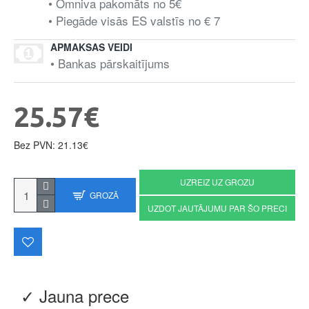
• Omniva pakomāts no 5€
• Piegāde visās ES valstīs no € 7
APMAKSAS VEIDI
• Bankas pārskaitījums
25.57€
Bez PVN: 21.13€
UZREIZ UZ GROZU
GROZĀ
UZDOT JAUTĀJUMU PAR ŠO PRECI
✓ Jauna prece