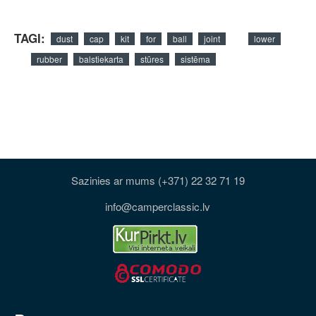
TAGI:
dust
cap
kit
for
ball
joint
lower
rubber
balstiekarta
stūres
sistēma
Sazinies ar mums (+371) 22 32 71 19
info@camperclassic.lv