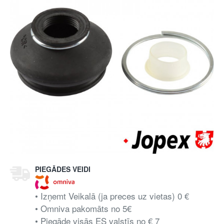
PIEGĀDES VEIDI
• Izņemt Veikalā (ja preces uz vietas) 0 €
• Omniva pakomāts no 5€
• Piegāde visās ES valstīs no € 7