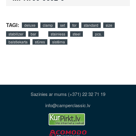
TAGI:
deluxe
clamp
set
for
standard
size
stabilizer
bar
stainless
steel
pcs.
balstiekarta
stūres
sistēma
Sazinies ar mums (+371) 22 32 71 19
info@camperclassic.lv