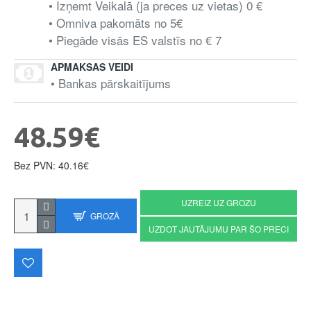
• Izņemt Veikalā (ja preces uz vietas) 0 €
• Omniva pakomāts no 5€
• Piegāde visās ES valstīs no € 7
APMAKSAS VEIDI
• Bankas pārskaitījums
48.59€
Bez PVN: 40.16€
UZREIZ UZ GROZU
GROZĀ
UZDOT JAUTĀJUMU PAR ŠO PRECI