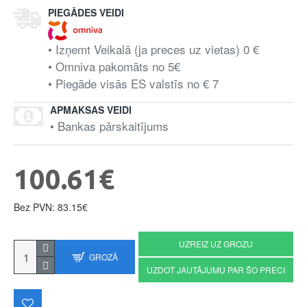
PIEGĀDES VEIDI
• Izņemt Veikalā (ja preces uz vietas) 0 €
• Omniva pakomāts no 5€
• Piegāde visās ES valstīs no € 7
APMAKSAS VEIDI
• Bankas pārskaitījums
100.61€
Bez PVN: 83.15€
UZREIZ UZ GROZU
GROZĀ
UZDOT JAUTĀJUMU PAR ŠO PRECI