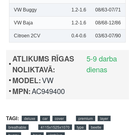
VW Buggy
1.2-1.6
08/63-07/71
VW Baja
1.2-1.6
08/68-12/86
Citroen 2CV
0.4-0.6
03/63-07/90
5-9 darba
ATLIKUMS RĪGAS
dienas
NOLIKTAVĀ:
VW
MODEL:
AC949400
MPN:
TAGI:
deluxe
car
cover
premium
layer
breathable
4115x1525x1070
type
beetle
buggy
baya
virsbūve