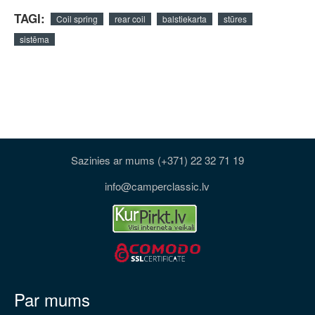
TAGI:
Coil spring
rear coil
balstiekarta
stūres
sistēma
Sazinies ar mums (+371) 22 32 71 19
info@camperclassic.lv
Par mums