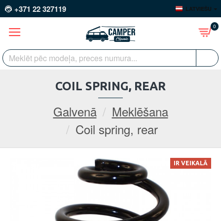
+371 22 327119
LATVIEŠU
0
COIL SPRING, REAR
Galvenā
Meklēšana
Coil spring, rear
IR VEIKALĀ