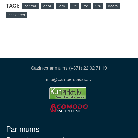
TAGI:
central
door
lock
kit
for
2/4
doors
eksterjers
Sazinies ar mums (+371) 22 32 71 19
info@camperclassic.lv
Par mums