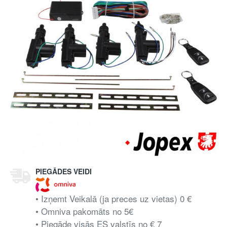
PIEGĀDES VEIDI
• Izņemt Veikalā (ja preces uz vietas) 0 €
• Omniva pakomāts no 5€
• Piegāde visās ES valstīs no € 7