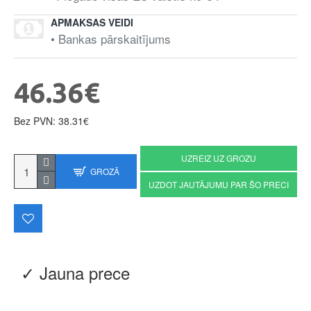
APMAKSAS VEIDI
• Bankas pārskaitījums
46.36€
Bez PVN: 38.31€
UZREIZ UZ GROZU
GROZĀ
UZDOT JAUTĀJUMU PAR ŠO PRECI
✓ Jauna prece