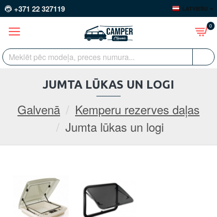
+371 22 327119
LATVIEŠU
0
JUMTA LŪKAS UN LOGI
Galvenā
Kemperu rezerves daļas
Jumta lūkas un logi