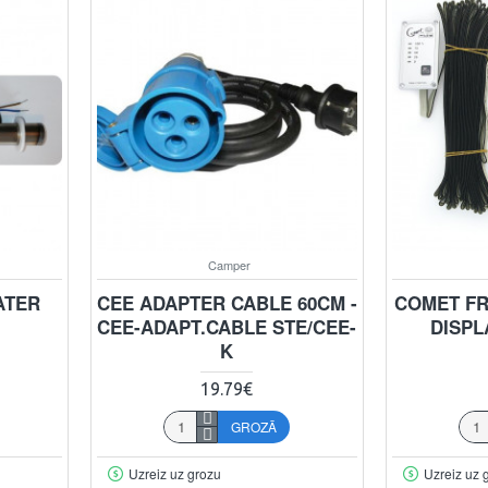
Camper
ATER
CEE ADAPTER CABLE 60CM -
COMET FR
CEE-ADAPT.CABLE STE/CEE-
DISPLA
K
19.79€
GROZĀ
Uzreiz uz grozu
Uzreiz uz 