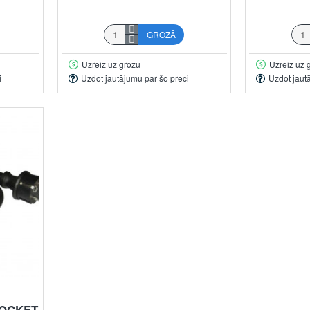
GROZĀ
Uzreiz uz grozu
Uzreiz uz 
i
Uzdot jautājumu par šo preci
Uzdot jaut
SOCKET