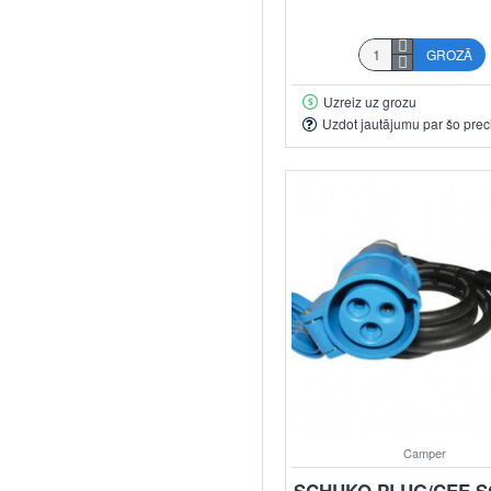
GROZĀ
Uzreiz uz grozu
Uzdot jautājumu par šo prec
Camper
SCHUKO PLUG/CEE 