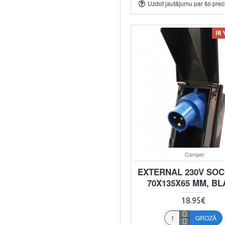
Uzdot jautājumu par šo prec
IR
Camper
EXTERNAL 230V SOC
70X135X65 MM, B
18.95€
GROZĀ