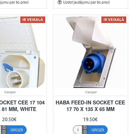
ājumu par šo preci
Uzdot jautājumu par šo preci
IR VEIKALĀ
IR VEIKALĀ
Camper
Camper
OCKET CEE 17 104
HABA FEED-IN SOCKET CEE
X 81 MM, WHITE
17 70 X 135 X 65 MM
20.50€
19.50€
GROZĀ
GROZĀ