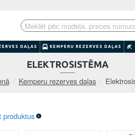
ZERVES DAĻAS
KEMPERU REZERVES DAĻAS
ELEKTROSISTĒMA
enā
Kemperu rezerves daļas
Elektros
t produktus
0