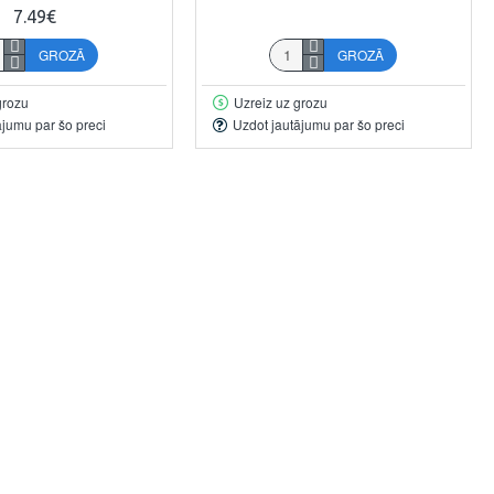
7.49€
GROZĀ
GROZĀ
grozu
Uzreiz uz grozu
ājumu par šo preci
Uzdot jautājumu par šo preci