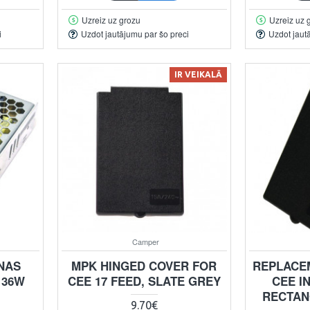
Uzreiz uz grozu
Uzreiz uz 
i
Uzdot jautājumu par šo preci
Uzdot jaut
IR VEIKALĀ
Camper
NAS
MPK HINGED COVER FOR
REPLACE
 36W
CEE 17 FEED, SLATE GREY
CEE I
RECTAN
9.70€