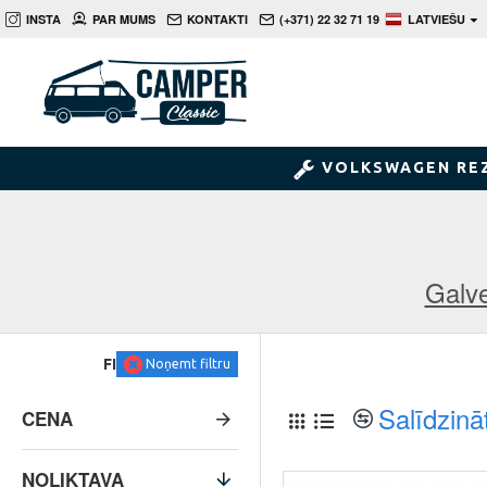
INSTA
PAR MUMS
KONTAKTI
(+371) 22 32 71 19
LATVIEŠU
VOLKSWAGEN RE
Galv
FILTRS
Noņemt filtru
Salīdzinā
CENA
NOLIKTAVA