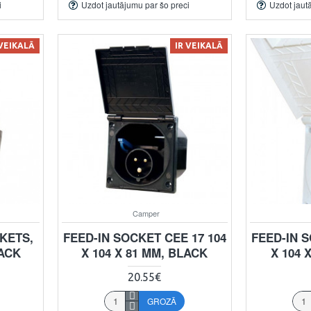
i
Uzdot jautājumu par šo preci
Uzdot jaut
 VEIKALĀ
IR VEIKALĀ
Camper
KETS,
FEED-IN SOCKET CEE 17 104
FEED-IN S
LACK
X 104 X 81 MM, BLACK
X 104 
20.55€
GROZĀ