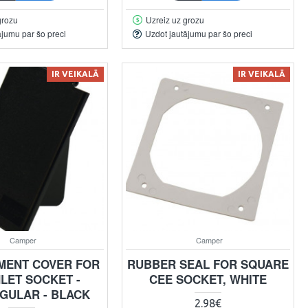
grozu
Uzreiz uz grozu
ājumu par šo preci
Uzdot jautājumu par šo preci
IR VEIKALĀ
IR VEIKALĀ
Camper
Camper
MENT COVER FOR
RUBBER SEAL FOR SQUARE
NLET SOCKET -
CEE SOCKET, WHITE
GULAR - BLACK
2.98€