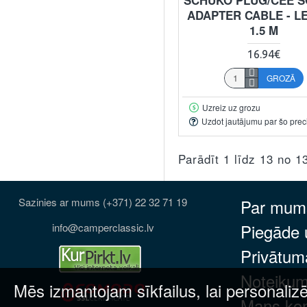
ADAPTER CABLE - L
1.5 M
16.94€
GROZĀ
Uzreiz uz grozu
Uzdot jautājumu par šo prec
Parādīt 1 līdz 13 no 1
Sazinies ar mums (+371) 22 32 71 19
Par mum
Piegāde
info@camperclassic.lv
Privātuma
Noteikum
Mēs izmantojam sīkfailus, lai personalizē
Mans ko