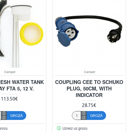
Camper
Camper
ESH WATER TANK
COUPLING CEE TO SCHUKO
Y FTA 5, 12 V.
PLUG, 50CM, WITH
INDICATOR
113.50€
28.75€
GROZĀ
GROZĀ
grozu
Uzreiz uz grozu