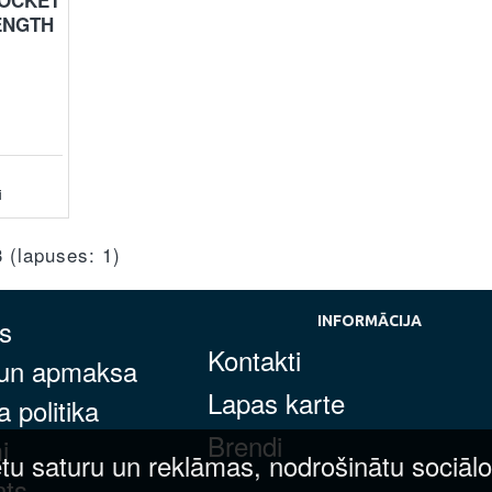
ENGTH
i
3 (lapuses: 1)
s
INFORMĀCIJA
Kontakti
 un apmaksa
Lapas karte
 politika
Brendi
i
tu saturu un reklāmas, nodrošinātu sociālo
nts