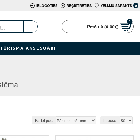
IELOGOTIES
REĢISTRĒTIES
VĒLMJU SARAKTS
0
0
Preču 0 (0.00€)
TŪRISMA AKSESUĀRI
istēma
Kārtot pēc:
Lapusē: