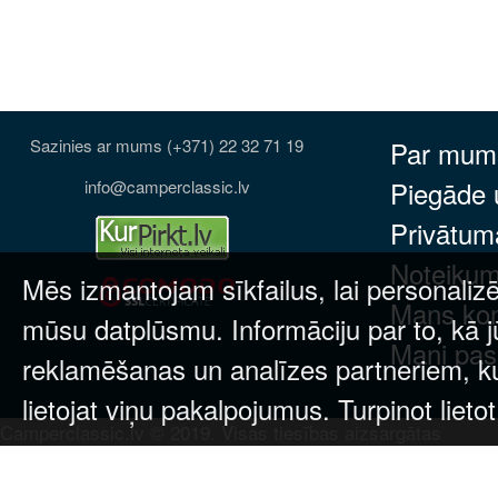
Sazinies ar mums (+371) 22 32 71 19
Par mum
Piegāde
info@camperclassic.lv
Privātuma
Noteikum
Mēs izmantojam sīkfailus, lai personalizē
Mans ko
mūsu datplūsmu. Informāciju par to, kā j
Mani pas
reklamēšanas un analīzes partneriem, kuri
lietojat viņu pakalpojumus. Turpinot lieto
Camperclassic.lv © 2019. Visas tiesības aizsargātas