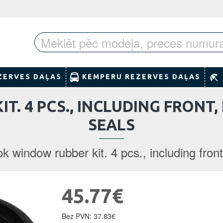
ZERVES DAĻAS
KEMPERU REZERVES DAĻAS
T. 4 PCS., INCLUDING FRON
SEALS
ok window rubber kit. 4 pcs., including fro
45.77€
Bez PVN: 37.83€