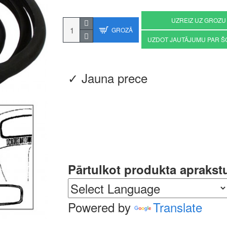
UZREIZ UZ GROZU
GROZĀ
UZDOT JAUTĀJUMU PAR Š
✓ Jauna prece
Pārtulkot produkta aprakst
Powered by
Translate