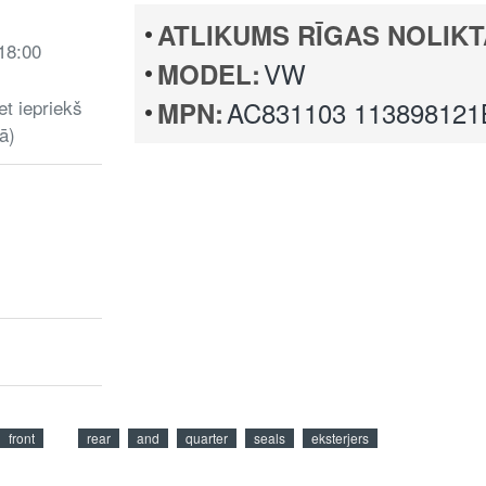
ATLIKUMS RĪGAS NOLIKT
 18:00
VW
MODEL:
et iepriekš
AC831103 113898121
MPN:
ā)
front
rear
and
quarter
seals
eksterjers