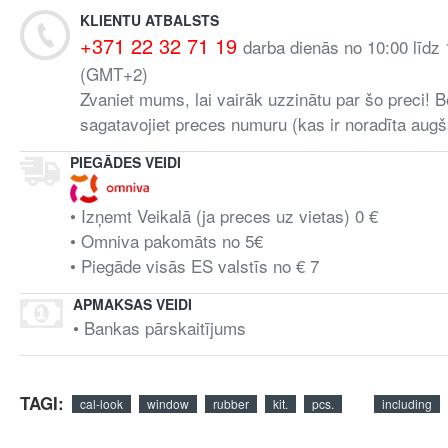
KLIENTU ATBALSTS
+371 22 32 71 19
darba dienās no 10:00 līdz
(GMT+2)
Zvaniet mums, lai vairāk uzzinātu par šo preci! B
sagatavojiet preces numuru (kas ir noradīta augš
PIEGĀDES VEIDI
• Izņemt Veikalā (ja preces uz vietas) 0 €
• Omniva pakomāts no 5€
• Piegāde visās ES valstīs no € 7
APMAKSAS VEIDI
• Bankas pārskaitījums
TAGI:
cal-look
window
rubber
kit.
pcs.
including