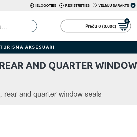
IELOGOTIES
REĢISTRĒTIES
VĒLMJU SARAKTS
0
0
Preču 0 (0.00€)
TŪRISMA AKSESUĀRI
T, REAR AND QUARTER WINDOW
nt, rear and quarter window seals