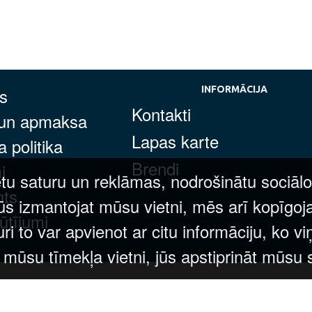
s
INFORMĀCIJA
Kontakti
 un apmaksa
Lapas karte
 politika
Brendi
i
tu saturu un reklāmas, nodrošinātu sociālo
nts
ūs izmantojat mūsu vietni, mēs arī kopīgoj
ūtījumi
 to var apvienot ar citu informāciju, ko vi
t mūsu tīmekļa vietni, jūs apstiprināt mūsu