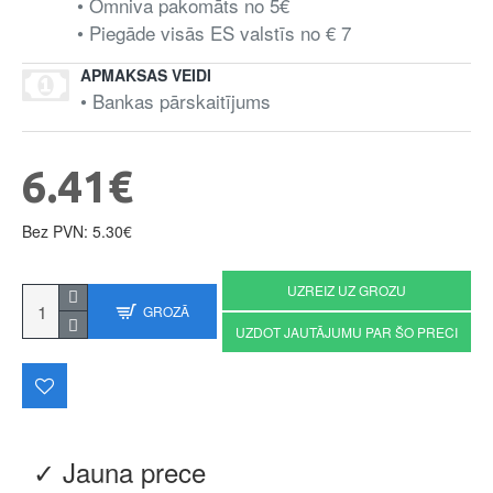
• Omniva pakomāts no 5€
• Piegāde visās ES valstīs no € 7
APMAKSAS VEIDI
• Bankas pārskaitījums
6.41€
Bez PVN: 5.30€
UZREIZ UZ GROZU
GROZĀ
UZDOT JAUTĀJUMU PAR ŠO PRECI
✓ Jauna prece