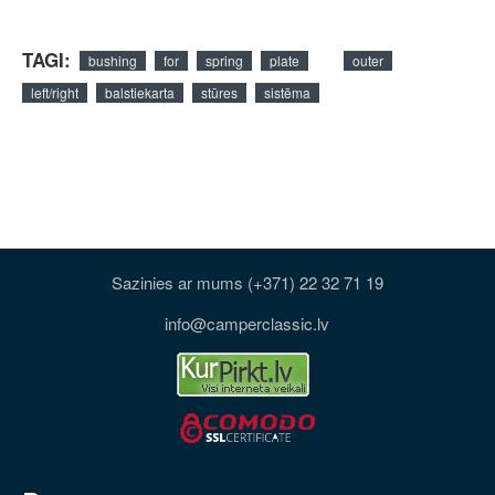
TAGI:
bushing
for
spring
plate
outer
left/right
balstiekarta
stūres
sistēma
Sazinies ar mums (+371) 22 32 71 19
info@camperclassic.lv