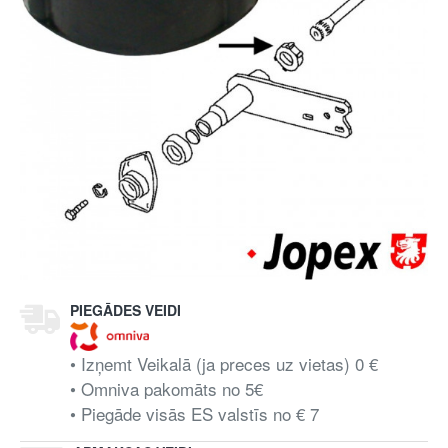
PIEGĀDES VEIDI
• Izņemt Veikalā (ja preces uz vietas) 0 €
• Omniva pakomāts no 5€
• Piegāde visās ES valstīs no € 7