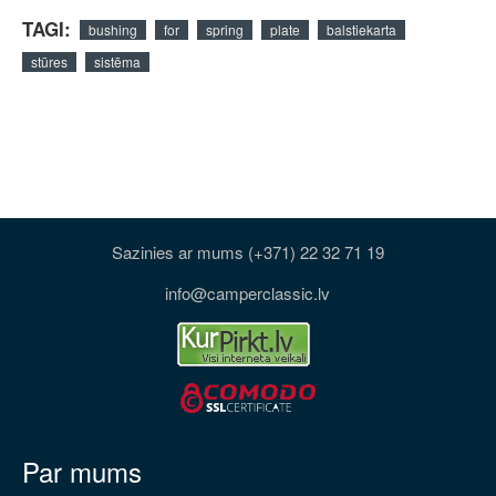
TAGI:
bushing
for
spring
plate
balstiekarta
stūres
sistēma
Sazinies ar mums (+371) 22 32 71 19
info@camperclassic.lv
Par mums