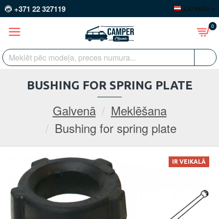
+371 22 327119
LATVIEŠU
0
BUSHING FOR SPRING PLATE
Galvenā
Meklēšana
Bushing for spring plate
IR VEIKALĀ