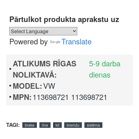
Pārtulkot produkta aprakstu uz
Powered by
Translate
5-9 darba
ATLIKUMS RĪGAS
dienas
NOLIKTAVĀ:
VW
MODEL:
113698721 113698721
MPN:
TAGI:
brake
line
kit
bremžu
sistēma