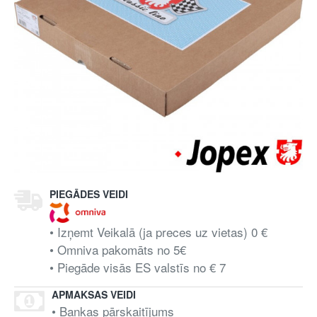
PIEGĀDES VEIDI
• Izņemt Veikalā (ja preces uz vietas) 0 €
• Omniva pakomāts no 5€
• Piegāde visās ES valstīs no € 7
APMAKSAS VEIDI
• Bankas pārskaitījums