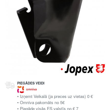
PIEGĀDES VEIDI
• Izņemt Veikalā (ja preces uz vietas) 0 €
• Omniva pakomāts no 5€
• Piegāde visās ES valstīs no € 7