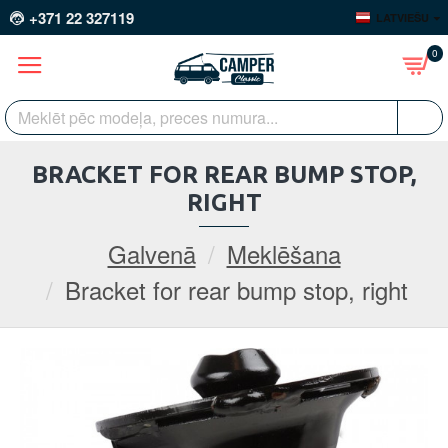
+371 22 327119
LATVIEŠU
0
BRACKET FOR REAR BUMP STOP,
RIGHT
Galvenā
Meklēšana
Bracket for rear bump stop, right