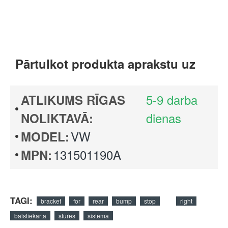
Pārtulkot produkta aprakstu uz
5-9 darba
ATLIKUMS RĪGAS
dienas
NOLIKTAVĀ:
VW
MODEL:
131501190A
MPN:
TAGI:
bracket
for
rear
bump
stop
right
balstiekarta
stūres
sistēma