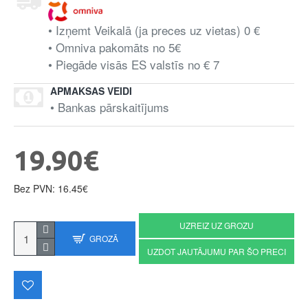
• Izņemt Veikalā (ja preces uz vietas) 0 €
• Omniva pakomāts no 5€
• Piegāde visās ES valstīs no € 7
APMAKSAS VEIDI
• Bankas pārskaitījums
19.90€
Bez PVN: 16.45€
UZREIZ UZ GROZU
GROZĀ
UZDOT JAUTĀJUMU PAR ŠO PRECI