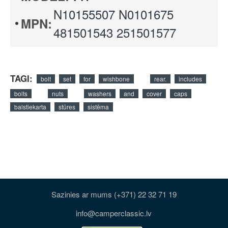
N10155507 N0101675
MPN:
481501543 251501577
TAGI:
bolt
set
for
wishbone
rear.
includes
bolts
nuts
washers
and
cover
caps
balstiekarta
stūres
sistēma
Sazinies ar mums (+371) 22 32 71 19
info@camperclassic.lv