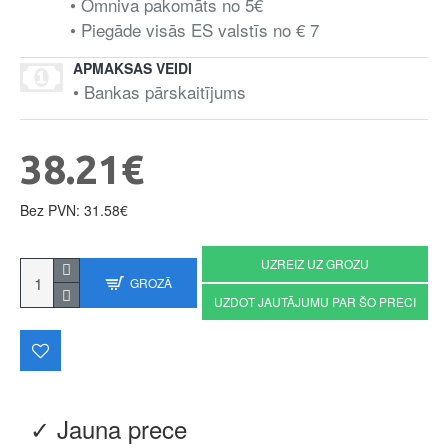
• Omniva pakomāts no 5€
• Piegāde visās ES valstīs no € 7
APMAKSAS VEIDI
• Bankas pārskaitījums
38.21€
Bez PVN: 31.58€
UZREIZ UZ GROZU
GROZĀ
UZDOT JAUTĀJUMU PAR ŠO PRECI
✓ Jauna prece