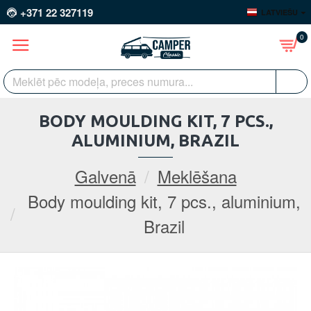
+371 22 327119
LATVIEŠU
0
BODY MOULDING KIT, 7 PCS.,
ALUMINIUM, BRAZIL
Galvenā
Meklēšana
Body moulding kit, 7 pcs., aluminium,
Brazil