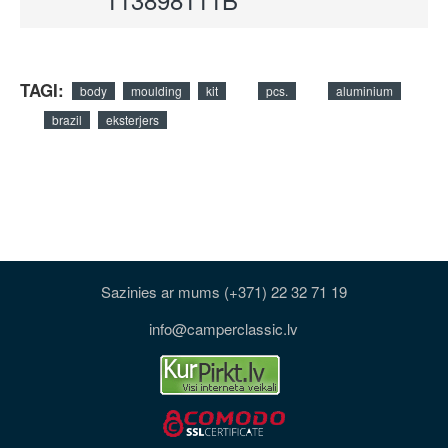
TAGI:
body
moulding
kit
pcs.
aluminium
brazil
eksterjers
Sazinies ar mums (+371) 22 32 71 19
info@camperclassic.lv