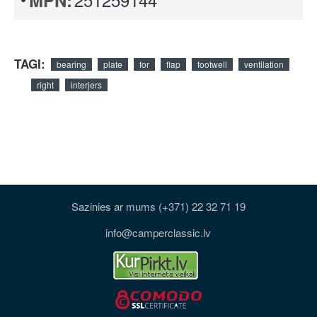
MPN:
TAGI:
bearing
plate
for
flap
footwell
ventilation
right
interjers
Sazinies ar mums (+371) 22 32 71 19
info@camperclassic.lv