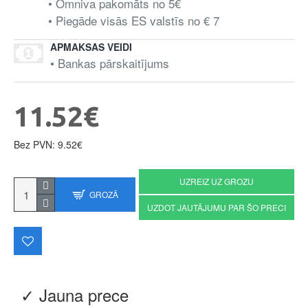
• Omniva pakomāts no 5€
• Piegāde visās ES valstīs no € 7
APMAKSAS VEIDI
• Bankas pārskaitījums
11.52€
Bez PVN: 9.52€
UZREIZ UZ GROZU
GROZĀ
UZDOT JAUTĀJUMU PAR ŠO PRECI
✓ Jauna prece