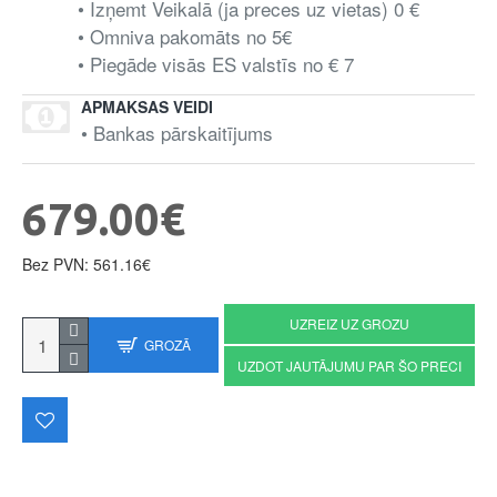
• Izņemt Veikalā (ja preces uz vietas) 0 €
• Omniva pakomāts no 5€
• Piegāde visās ES valstīs no € 7
APMAKSAS VEIDI
• Bankas pārskaitījums
679.00€
Bez PVN: 561.16€
UZREIZ UZ GROZU
GROZĀ
UZDOT JAUTĀJUMU PAR ŠO PRECI