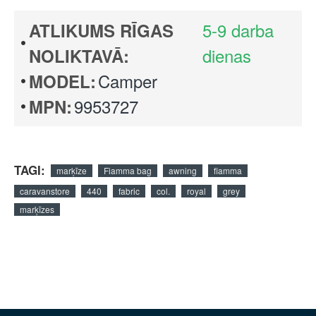
5-9 darba
ATLIKUMS RĪGAS
dienas
NOLIKTAVĀ:
Camper
MODEL:
9953727
MPN:
TAGI:
marķīze
Fiamma bag
awning
fiamma
caravanstore
440
fabric
col.
royal
grey
marķīzes