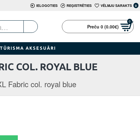
IELOGOTIES
REĢISTRĒTIES
VĒLMJU SARAKTS
0
0
Preču 0 (0.00€)
TŪRISMA AKSESUĀRI
IC COL. ROYAL BLUE
Fabric col. royal blue