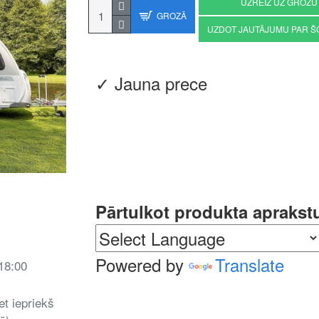
UZREIZ UZ GROZU
GROZĀ
UZDOT JAUTĀJUMU PAR Š
✓ Jauna prece
Pārtulkot produkta aprakst
Powered by
Translate
 18:00
et iepriekš