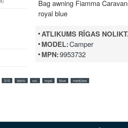
ā)
Bag awning Fiamma Caravanst
royal blue
ATLIKUMS RĪGAS NOLIKT
Camper
MODEL:
9953732
MPN:
310
fabric
col.
royal
blue
marķīzes