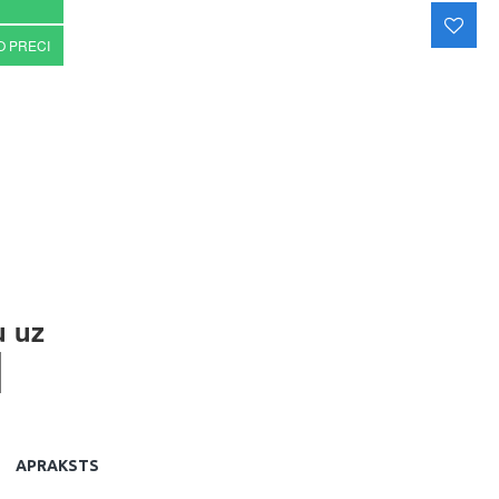
O PRECI
u uz
APRAKSTS