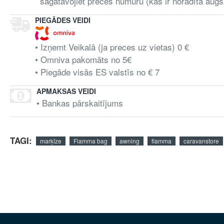
sagatavojiet preces numuru (kas ir noradīta augš
PIEGĀDES VEIDI
• Izņemt Veikalā (ja preces uz vietas) 0 €
• Omniva pakomāts no 5€
• Piegāde visās ES valstīs no € 7
APMAKSAS VEIDI
• Bankas pārskaitījums
TAGI:
marķīze
Fiamma bag
awning
fiamma
caravanstore