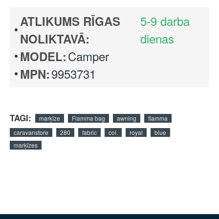
5-9 darba
ATLIKUMS RĪGAS
dienas
NOLIKTAVĀ:
Camper
MODEL:
9953731
MPN:
TAGI:
marķīze
Fiamma bag
awning
fiamma
caravanstore
280
fabric
col.
royal
blue
marķīzes