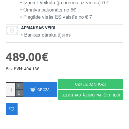
• Izņemt Veikalā (ja preces uz vietas) 0 €
• Omniva pakomāts no 5€
• Piegāde visās ES valstīs no € 7
APMAKSAS VEIDI
• Bankas pārskaitījums
489.00€
Bez PVN: 404.13€
UZREIZ UZ GROZU
GROZĀ
UZDOT JAUTĀJUMU PAR ŠO PRECI